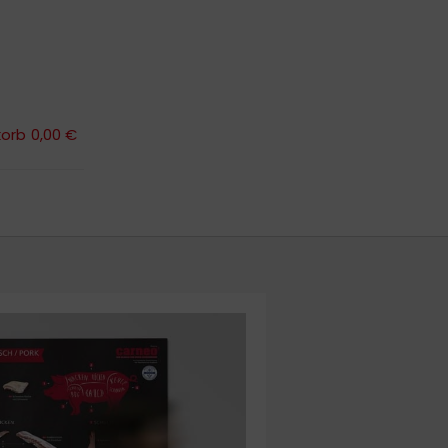
orb
0,00 €
orb
0,00 €