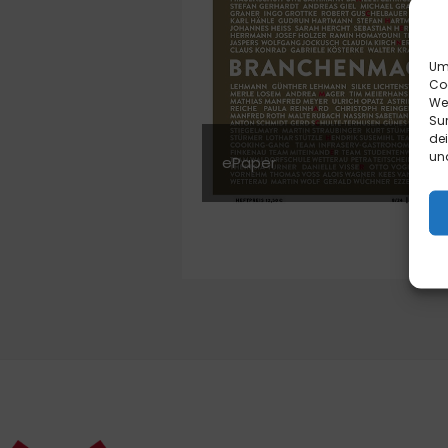
Um 
Co
We
Sur
de
und
ePaper