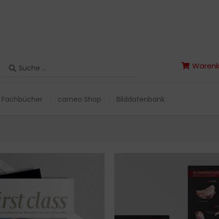
Search
Warenk
Search
Warenk
...
...
Fachbücher
carneo Shop
Bilddatenbank
Fachbücher
carneo Shop
Bilddatenbank