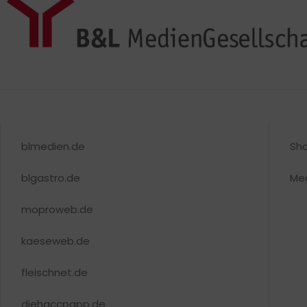
blmedien.de
Sh
blgastro.de
Me
moproweb.de
kaeseweb.de
fleischnet.de
diehaccpapp.de