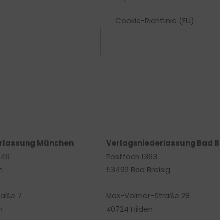
Cookie-Richtlinie (EU)
erlassung München
Verlagsniederlassung Bad B
 46
Postfach 1363
n
53492 Bad Breisig
raße 7
Max-Volmer-Straße 28
n
40724 Hilden