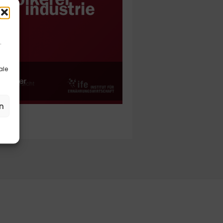
.
ale
hbücher
n