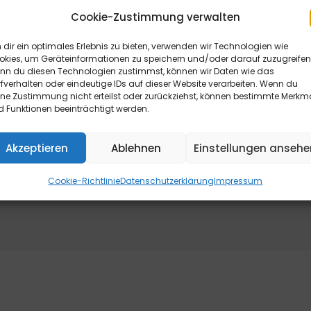
Cookie-Zustimmung verwalten
dir ein optimales Erlebnis zu bieten, verwenden wir Technologien wie
okies, um Geräteinformationen zu speichern und/oder darauf zuzugreifen
nn du diesen Technologien zustimmst, können wir Daten wie das
fverhalten oder eindeutige IDs auf dieser Website verarbeiten. Wenn du
ine Zustimmung nicht erteilst oder zurückziehst, können bestimmte Merkm
 Funktionen beeinträchtigt werden.
Kundenmagazine
Fac
Akzeptieren
Ablehnen
Einstellungen ansehe
Cookie-Richtlinie
Datenschutzerklärung
Impressum