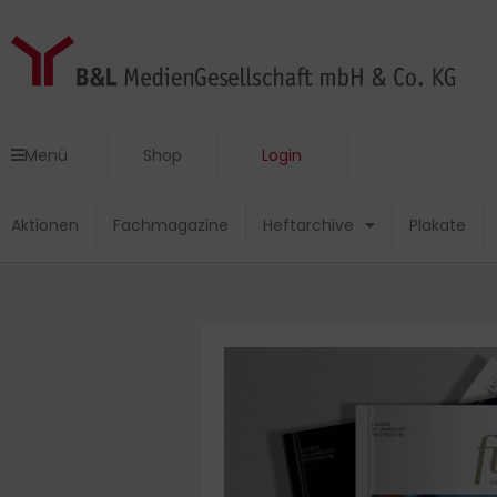
Zum
Inhalt
springen
Menü
Shop
Login
Menü
Shop
Login
Aktionen
Fachmagazine
Heftarchive
Plakate
Aktionen
Fachmagazine
Heftarchive
Plakate