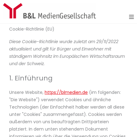
Zum
Inhalt
springen
Cookie-Richtlinie (EU)
Consent
Consent
Consent
Consent
Consent
Consent
Consent
Consent
Consent
Consent
Consent
Consent
Consent
Statistiken
Marketing
Diese Cookie-Richtlinie wurde zuletzt am 29/11/2022
to
to
to
to
to
to
to
to
to
to
to
to
to
aktualisiert und gilt für Bürger und Einwohner mit
service
service
service
service
service
service
service
service
service
service
service
service
service
ständigem Wohnsitz im Europäischen Wirtschaftsraum
php
wordfence
woocommer
tinymce
jetpopup
elementor
stripe
wpforms
wordpress
google-
vimeo
paypal
sonstiges
und der Schweiz.
recaptcha
1. Einführung
Unsere Website,
https://blmedien.de
(im folgenden:
"Die Website") verwendet Cookies und ähnliche
Technologien (der Einfachheit halber werden all diese
unter "Cookies" zusammengefasst). Cookies werden
außerdem von uns beauftragten Drittparteien
platziert. In dem unten stehendem Dokument
informieren wir dich über die Verwendung von Cookies