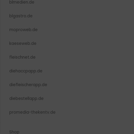
blmedien.de
blgastro.de
moproweb.de
kaeseweb.de
fleischnet.de
diehaccpapp.de
diefleischerapp.de
diebestellapp.de
promedia-thekentv.de
Shop