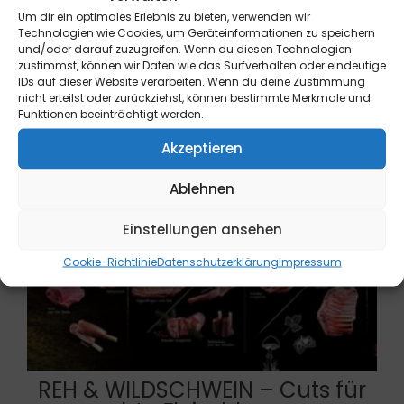
Um dir ein optimales Erlebnis zu bieten, verwenden wir
Preisspanne:
Dieses
Technologien wie Cookies, um Geräteinformationen zu speichern
15,90 €
und/oder darauf zuzugreifen. Wenn du diesen Technologien
Produkt
zustimmst, können wir Daten wie das Surfverhalten oder eindeutige
bis
weist
IDs auf dieser Website verarbeiten. Wenn du deine Zustimmung
179,00 €
mehrere
nicht erteilst oder zurückziehst, können bestimmte Merkmale und
Funktionen beeinträchtigt werden.
Varianten
auf.
Akzeptieren
Die
Optionen
Ablehnen
können
auf
Einstellungen ansehen
der
Cookie-Richtlinie
Datenschutzerklärung
Impressum
Produktseit
gewählt
werden
REH & WILDSCHWEIN – Cuts für