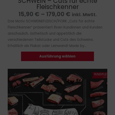
SCHWEIN – Cuts für echte
Fleischkenner
15,90
€
–
179,00
€
inkl. MwSt.
Das Motiv SCHWEINEFLEISCH/PORK „Cuts für echte
Fleischkenner“ präsentiert Ihren Kundinnen und Kunden
anschaulich, ästhetisch und appetitlich die
verschiedenen Teilstücke und Cuts des Schweins.
Erhältlich als Plakat oder Leinwand! Made by...
Ausführung wählen
Preisspanne:
Dieses
15,90 €
Produkt
bis
weist
179,00 €
mehrere
Varianten
auf.
Die
Optionen