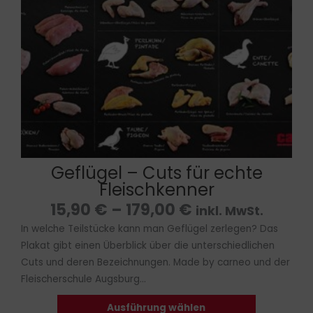
Optionen
können
auf
der
Produktseit
gewählt
werden
Geflügel – Cuts für echte
Fleischkenner
15,90
€
–
179,00
€
inkl. MwSt.
In welche Teilstücke kann man Geflügel zerlegen? Das
Plakat gibt einen Überblick über die unterschiedlichen
Cuts und deren Bezeichnungen. Made by carneo und der
Fleischerschule Augsburg…
Ausführung wählen