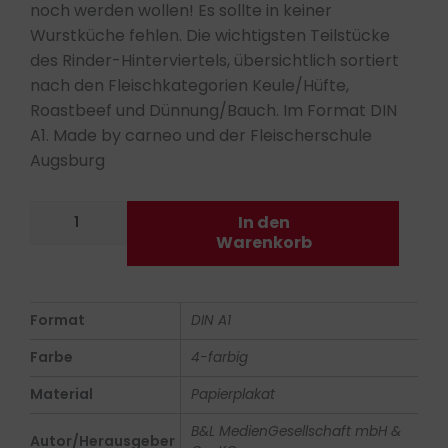
noch werden wollen! Es sollte in keiner
Wurstküche fehlen. Die wichtigsten Teilstücke
des Rinder-Hinterviertels, übersichtlich sortiert
nach den Fleischkategorien Keule/Hüfte,
Roastbeef und Dünnung/Bauch. Im Format DIN
A1. Made by carneo und der Fleischerschule
Augsburg
RINDFLEISCH/BEEF,
In den
Teilstücke
Warenkorb
II
-
Hinterviertel
Format
DIN A1
Menge
Farbe
4-farbig
Material
Papierplakat
B&L MedienGesellschaft mbH &
Autor/Herausgeber