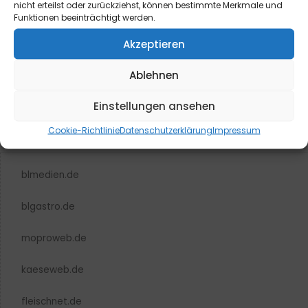
nicht erteilst oder zurückziehst, können bestimmte Merkmale und
hier
.
Funktionen beeinträchtigt werden.
Akzeptieren
Ablehnen
Einstellungen ansehen
Cookie-Richtlinie
Datenschutzerklärung
Impressum
blmedien.de
blgastro.de
moproweb.de
kaeseweb.de
fleischnet.de