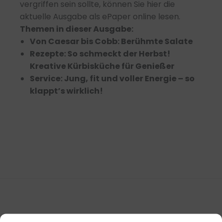
vergriffen sein sollte, können Sie hier die
aktuelle Ausgabe als ePaper online lesen.
Themen in dieser Ausgabe:
Von Caesar bis Cobb: Berühmte Salate
Rezepte: So schmeckt der Herbst!
Kreative Kürbisküche für Genießer
Service: Jung, fit und voller Energie – so
klappt’s wirklich!