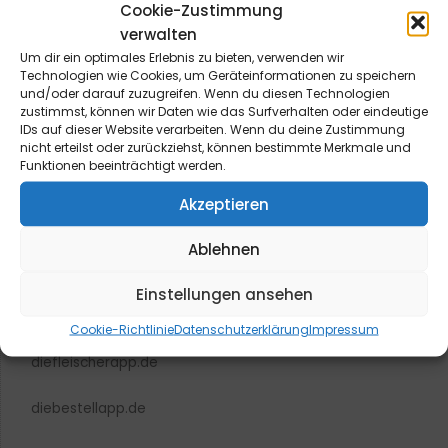
Cookie-Zustimmung
verwalten
Um dir ein optimales Erlebnis zu bieten, verwenden wir
Technologien wie Cookies, um Geräteinformationen zu speichern
blmedien.de
und/oder darauf zuzugreifen. Wenn du diesen Technologien
zustimmst, können wir Daten wie das Surfverhalten oder eindeutige
IDs auf dieser Website verarbeiten. Wenn du deine Zustimmung
blgastro.de
nicht erteilst oder zurückziehst, können bestimmte Merkmale und
Funktionen beeinträchtigt werden.
moproweb.de
Akzeptieren
kaeseweb.de
Ablehnen
fleischnet.de
Einstellungen ansehen
diehaccpapp.de
Cookie-Richtlinie
Datenschutzerklärung
Impressum
diefleischerapp.de
diebestellapp.de