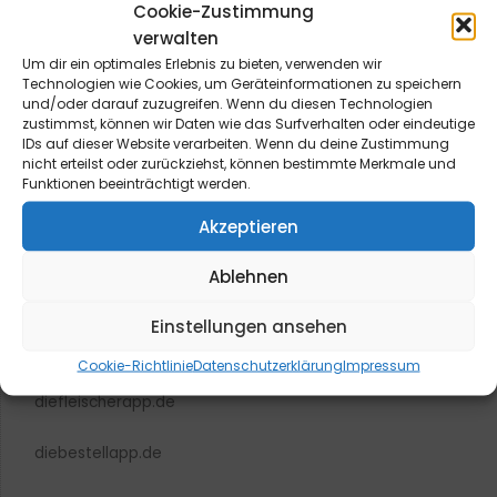
Cookie-Zustimmung
verwalten
Um dir ein optimales Erlebnis zu bieten, verwenden wir
Technologien wie Cookies, um Geräteinformationen zu speichern
blmedien.de
und/oder darauf zuzugreifen. Wenn du diesen Technologien
zustimmst, können wir Daten wie das Surfverhalten oder eindeutige
IDs auf dieser Website verarbeiten. Wenn du deine Zustimmung
blgastro.de
nicht erteilst oder zurückziehst, können bestimmte Merkmale und
Funktionen beeinträchtigt werden.
moproweb.de
Akzeptieren
kaeseweb.de
Ablehnen
fleischnet.de
Einstellungen ansehen
diehaccpapp.de
Cookie-Richtlinie
Datenschutzerklärung
Impressum
diefleischerapp.de
diebestellapp.de