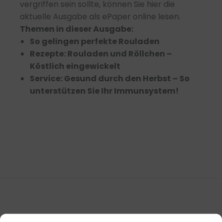
vergriffen sein sollte, können Sie hier die
aktuelle Ausgabe als ePaper online lesen.
Themen in dieser Ausgabe:
So gelingen perfekte Rouladen
Rezepte: Rouladen und Röllchen –
Köstlich eingewickelt
Service: Gesund durch den Herbst – So
unterstützen Sie Ihr Immunsystem!