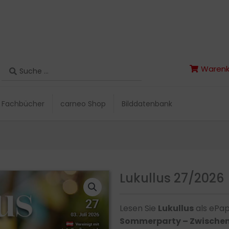
Search
Warenk
Search
Warenk
...
...
Fachbücher
carneo Shop
Bilddatenbank
Fachbücher
carneo Shop
Bilddatenbank
Lukullus 27/2026
Lesen Sie
Lukullus
als ePap
Sommerparty – Zwischen