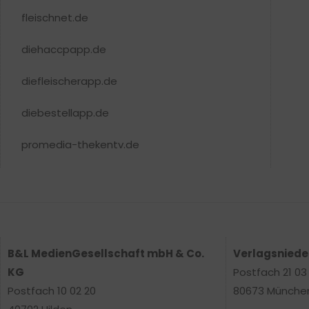
fleischnet.de
diehaccpapp.de
diefleischerapp.de
diebestellapp.de
promedia-thekentv.de
B&L MedienGesellschaft mbH & Co.
Verlagsnied
KG
Postfach 21 03
Postfach 10 02 20
80673 Münche