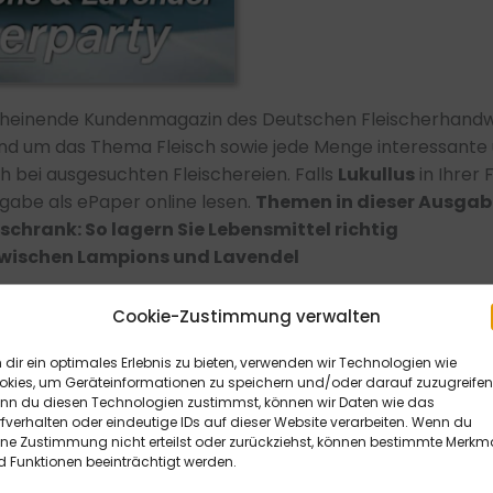
scheinende Kundenmagazin des Deutschen Fleischerhandw
nd um das Thema Fleisch sowie jede Menge interessante 
h bei ausgesuchten Fleischereien. Falls
Lukullus
in Ihrer 
sgabe als ePaper online lesen.
Themen in dieser Ausgab
schrank: So lagern Sie Lebensmittel richtig
wischen Lampions und Lavendel
…
Cookie-Zustimmung verwalten
dir ein optimales Erlebnis zu bieten, verwenden wir Technologien wie
okies, um Geräteinformationen zu speichern und/oder darauf zuzugreifen
nn du diesen Technologien zustimmst, können wir Daten wie das
fverhalten oder eindeutige IDs auf dieser Website verarbeiten. Wenn du
ine Zustimmung nicht erteilst oder zurückziehst, können bestimmte Merkm
 Funktionen beeinträchtigt werden.