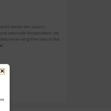
erks bietet den Lesern
und saisonale Rezeptideen. Sie
Fleischerei vergriffen sein sollte,
e:
.
ale