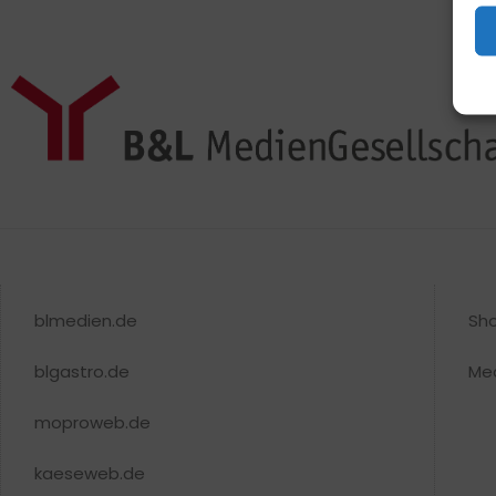
blmedien.de
Sh
blgastro.de
Me
moproweb.de
kaeseweb.de