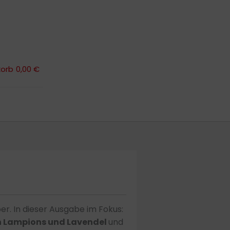
orb
0,00 €
orb
0,00 €
er. In dieser Ausgabe im Fokus:
 Lampions und Lavendel
und