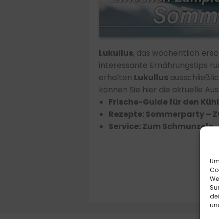
Lukullus
, das wöchentlich er
interessante Ernährungstips ru
erhalten
Lukullus
ausschließlic
können Sie hier die aktuelle Au
Frische-Guide für den Kühl
Rezepte: Sommerparty – Z
Service: Zum Schmunzeln 
Um 
Co
We
Sur
de
und