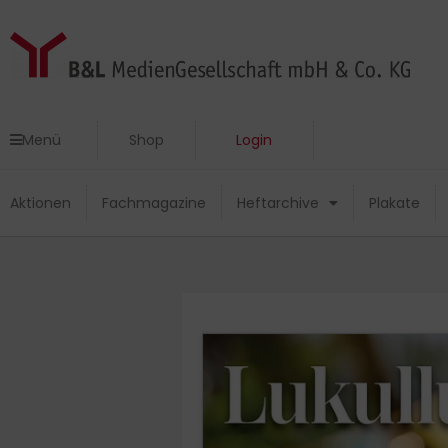
Zum
Inhalt
springen
Menü
Shop
Login
Menü
Shop
Login
Aktionen
Fachmagazine
Heftarchive
Plakate
Aktionen
Fachmagazine
Heftarchive
Plakate