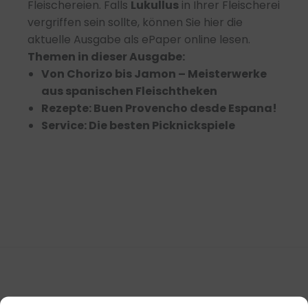
Fleischereien. Falls
Lukullus
in Ihrer Fleischerei
vergriffen sein sollte, können Sie hier die
aktuelle Ausgabe als ePaper online lesen.
Themen in dieser Ausgabe:
Von Chorizo bis Jamon – Meisterwerke
aus spanischen Fleischtheken
Rezepte: Buen Provencho desde Espana!
Service: Die besten Picknickspiele