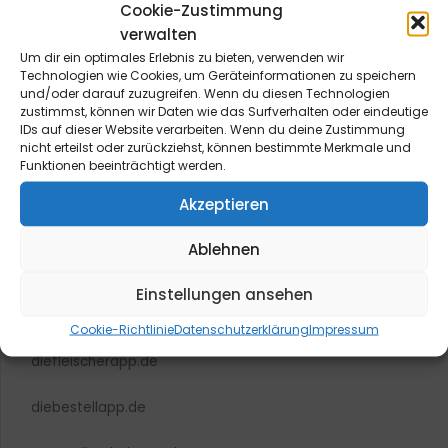
Cookie-Zustimmung
verwalten
Um dir ein optimales Erlebnis zu bieten, verwenden wir
Technologien wie Cookies, um Geräteinformationen zu speichern
blmedien.de
und/oder darauf zuzugreifen. Wenn du diesen Technologien
zustimmst, können wir Daten wie das Surfverhalten oder eindeutige
IDs auf dieser Website verarbeiten. Wenn du deine Zustimmung
blgastro.de
nicht erteilst oder zurückziehst, können bestimmte Merkmale und
Funktionen beeinträchtigt werden.
moproweb.de
Akzeptieren
kaeseweb.de
Ablehnen
fleischnet.de
Einstellungen ansehen
diehaccpapp.de
Cookie-Richtlinie
Datenschutzerklärung
Impressum
diefleischerapp.de
diebestellapp.de