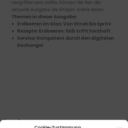
vergriffen sein sollte, können Sie hier die
aktuelle Ausgabe als ePaper online lesen.
Themen in dieser Ausgabe:
Erdbeeren im Glas: Von Shrub bis Spritz
Rezepte: Erdbeeren: Süß trifft herzhaft
Service: Kompetent durch den digitalen
Dschungel
Cookie-Zustimmung