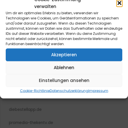
verwalten
Um dir ein optimales Erlebnis zu bieten, verwenden wir
blmedien.de
Technologien wie Cookies, um Geräteinformationen zu speichern
und/oder darauf zuzugreifen. Wenn du diesen Technologien
zustimmst, können wir Daten wie das Surfverhalten oder eindeutige
blgastro.de
IDs auf dieser Website verarbeiten. Wenn du deine Zustimmung
nicht erteilst oder zurückziehst, können bestimmte Merkmale und
moproweb.de
Funktionen beeinträchtigt werden.
Akzeptieren
kaeseweb.de
Ablehnen
fleischnet.de
Einstellungen ansehen
diehaccpapp.de
Cookie-Richtlinie
Datenschutzerklärung
Impressum
diefleischerapp.de
diebestellapp.de
promedia-thekentv.de