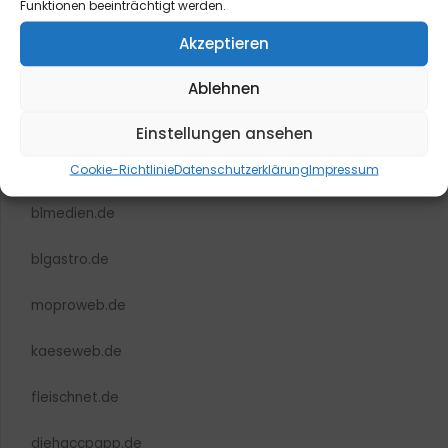
Funktionen beeinträchtigt werden.
Akzeptieren
Ablehnen
Einstellungen ansehen
Cookie-Richtlinie
Datenschutzerklärung
Impressum
blmedien.de
blgastro.de
moproweb.de
kaeseweb.de
fleischnet.de
diehaccpapp.de