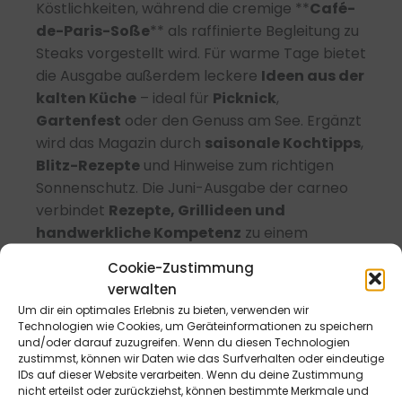
Köstlichkeiten, während die cremige **
Café-
de-Paris-Soße
** als raffinierte Begleitung zu
Steaks vorgestellt wird. Für warme Tage bietet
die Ausgabe außerdem leckere
Ideen aus der
kalten Küche
– ideal für
Picknick
,
Gartenfest
oder den Genuss am See. Ergänzt
wird das Magazin durch
saisonale Kochtipps
,
Blitz-Rezepte
und Hinweise zum richtigen
Sonnenschutz. Die Juni-Ausgabe der carneo
verbindet
Rezepte, Grillideen und
handwerkliche Kompetenz
zu einem
informativen Lesegenuss für alle, die Qualität,
Cookie-Zustimmung
Regionalität und echtes
Fleischerhandwerk
verwalten
schätzen.
Um dir ein optimales Erlebnis zu bieten, verwenden wir
Technologien wie Cookies, um Geräteinformationen zu speichern
und/oder darauf zuzugreifen. Wenn du diesen Technologien
zustimmst, können wir Daten wie das Surfverhalten oder eindeutige
IDs auf dieser Website verarbeiten. Wenn du deine Zustimmung
nicht erteilst oder zurückziehst, können bestimmte Merkmale und