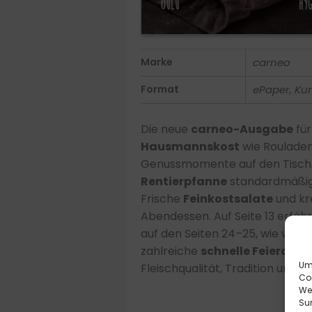
Marke
carneo
Format
ePaper, Ku
Die neue
carneo-Ausgabe
fü
Hausmannskost
wie Rouladen
Genussmomente auf den Tisch. E
Rentierpfanne
standardmäßig 
Frische
Feinkostsalate
und kr
Abendessen. Auf Seite 13 erfäh
auf den Seiten 24–25, wie wicht
zahlreiche
schnelle Feierabe
Um 
Fleischqualität, Tradition und 
Co
We
Sur