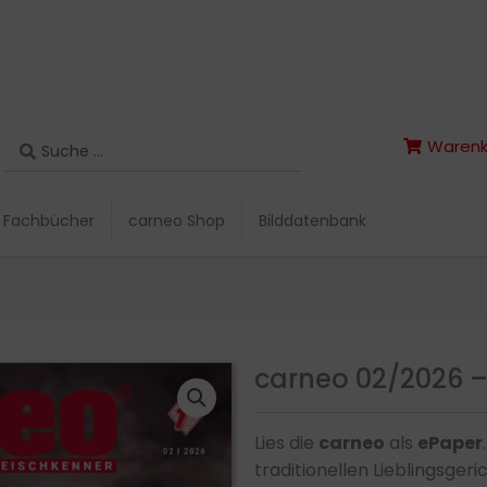
Search
Warenk
Search
Warenk
...
...
Fachbücher
carneo Shop
Bilddatenbank
Fachbücher
carneo Shop
Bilddatenbank
carneo 02/2026 
Lies die
carneo
als
ePaper
traditionellen Lieblingsger