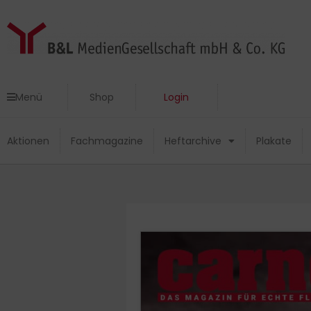
Zum
Inhalt
springen
Menü
Shop
Login
Menü
Shop
Login
Aktionen
Fachmagazine
Heftarchive
Plakate
Aktionen
Fachmagazine
Heftarchive
Plakate