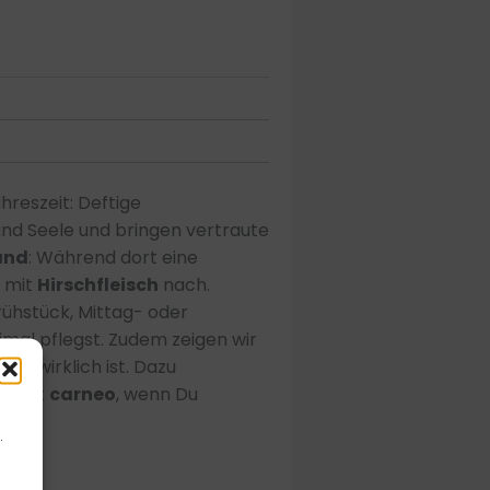
ahreszeit: Deftige
und Seele und bringen vertraute
and
: Während dort eine
d mit
Hirschfleisch
nach.
Frühstück, Mittag- oder
imal pflegst. Zudem zeigen wir
werk
wirklich ist. Dazu
s jetzt
carneo
, wenn Du
.