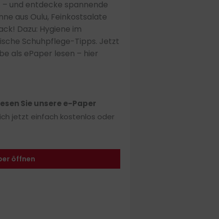
f – und entdecke spannende
nne aus Oulu, Feinkostsalate
ack! Dazu: Hygiene im
ische Schuhpflege-Tipps. Jetzt
e als ePaper lesen – hier
lesen Sie unsere e-Paper
sich jetzt einfach kostenlos oder
per öffnen