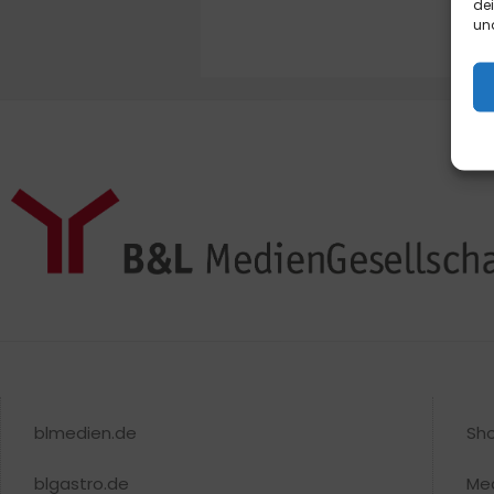
de
und
blmedien.de
Sh
blgastro.de
Me