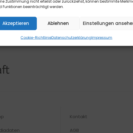
ine Zustimmung nicht erteilst oder zurückziehst, können bestimmte Merkm
 Funktionen beeinträchtigt werden.
Akzeptieren
Ablehnen
Einstellungen ansehe
Cookie-Richtlinie
Datenschutzerklärung
Impressum
op
Kontakt
diadaten
AGB