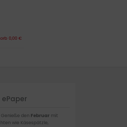
orb
0,00 €
orb
0,00 €
– ePaper
. Genieße den
Februar
mit
ichten wie Käsespätzle,