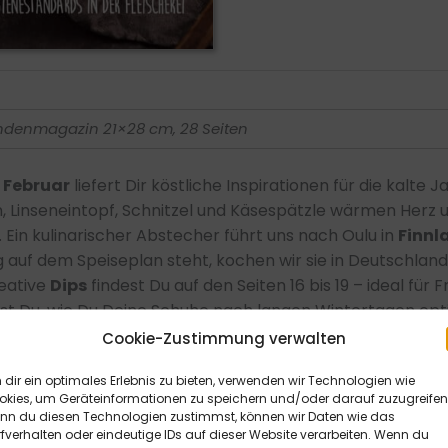
ndenmagazin 21×28 cm, 28 Seiten
r
Februar
liefert Dir köstliche Inspirationen für die kalte J
, Linseneintopf, Schnitzel und Käsespätzle wärmen Herz 
in kulinarischer Abstecher führt uns nach Oulu in
Finnl
auf dem Speiseplan steht, kochen wir sie in Deutschlan
eative
Dips
findest Du auf den Seiten 16 bis 19 – ideal für 
rst Du, wie Du Deine Schuhe nach langen Wintertagen opt
ig die strikte Einhaltung von
Hygiene im Fleischerhand
Cookie-Zustimmung verwalten
nd-Gerichte
,
saisonale Kochideen
und
Soßentipps
. Lie
dir ein optimales Erlebnis zu bieten, verwenden wir Technologien wie
Genuss zu schätzen weißt.
okies, um Geräteinformationen zu speichern und/oder darauf zuzugreifen
nn du diesen Technologien zustimmst, können wir Daten wie das
fverhalten oder eindeutige IDs auf dieser Website verarbeiten. Wenn du