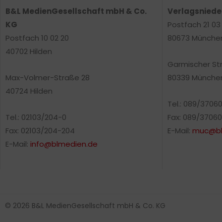
B&L MedienGesellschaft mbH & Co.
Verlagsnied
KG
Postfach 21 03
Postfach 10 02 20
80673 Münche
40702 Hilden
Garmischer St
Max-Volmer-Straße 28
80339 Münche
40724 Hilden
Tel.: 089/3706
Tel.: 02103/204-0
Fax: 089/37060
Fax: 02103/204-204
E-Mail:
muc@bl
E-Mail:
info@blmedien.de
© 2026 B&L MedienGesellschaft mbH & Co. KG