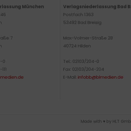
erlassung München
Verlagsniederlassung Bad B
 46
Postfach 1363
n
53492 Bad Breisig
raße 7
Max-Volmer-Straße 28
n
40724 Hilden
0-0
Tel.: 02103/204-0
-111
Fax: 02103/204-204
medien.de
E-Mail:
infobb@blmedien.de
Made with ♥ by HLT Gmb