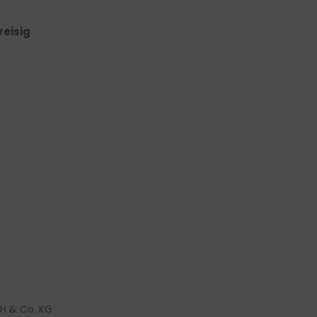
reisig
H & Co. KG