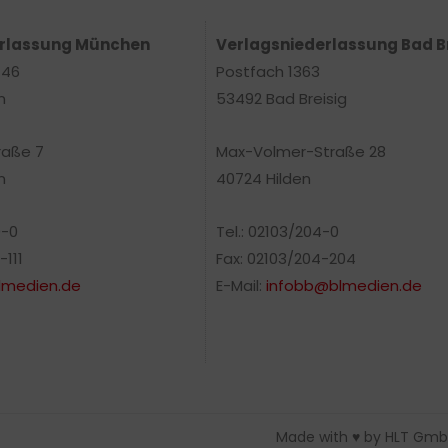
erlassung München
Verlagsniederlassung Bad B
 46
Postfach 1363
n
53492 Bad Breisig
raße 7
Max-Volmer-Straße 28
n
40724 Hilden
0-0
Tel.: 02103/204-0
-111
Fax: 02103/204-204
medien.de
E-Mail:
infobb@blmedien.de
Made with ♥ by HLT Gmb