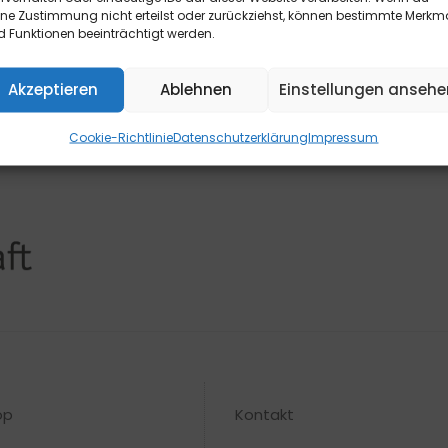
ine Zustimmung nicht erteilst oder zurückziehst, können bestimmte Merkm
 Funktionen beeinträchtigt werden.
Akzeptieren
Ablehnen
Einstellungen ansehe
Cookie-Richtlinie
Datenschutzerklärung
Impressum
op
Kontakt