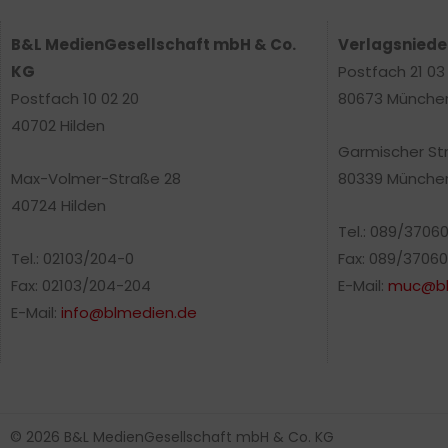
B&L MedienGesellschaft mbH & Co.
Verlagsnied
KG
Postfach 21 03
Postfach 10 02 20
80673 Münche
40702 Hilden
Garmischer St
Max-Volmer-Straße 28
80339 Münche
40724 Hilden
Tel.: 089/3706
Tel.: 02103/204-0
Fax: 089/37060
Fax: 02103/204-204
E-Mail:
muc@bl
E-Mail:
info@blmedien.de
© 2026 B&L MedienGesellschaft mbH & Co. KG