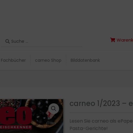
Search
Warenk
Search
Warenk
...
...
Fachbücher
carneo Shop
Bilddatenbank
Fachbücher
carneo Shop
Bilddatenbank
carneo 1/2023 – 
Lesen Sie carneo als ePape
Pasta-Gerichte!