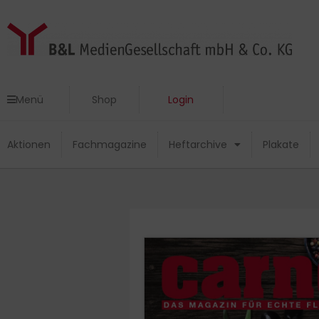
Zum
Inhalt
springen
Menü
Shop
Login
Menü
Shop
Login
Aktionen
Fachmagazine
Heftarchive
Plakate
Aktionen
Fachmagazine
Heftarchive
Plakate