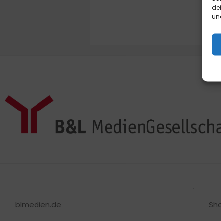
de
und
blmedien.de
Sh