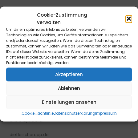
Cookie-Zustimmung
verwalten
Um dir ein optimales Erlebnis zu bieten, verwenden wir
Technologien wie Cookies, um Geräteinformationen zu speichern
und/oder darauf zuzugreifen. Wenn du diesen Technologien
zustimmst, können wir Daten wie das Surfverhalten oder eindeutige
blmedien.de
IDs auf dieser Website verarbeiten. Wenn du deine Zustimmung
nicht erteilst oder zurückziehst, können bestimmte Merkmale und
Funktionen beeinträchtigt werden.
blgastro.de
Akzeptieren
moproweb.de
Ablehnen
kaeseweb.de
Einstellungen ansehen
fleischnet.de
Cookie-Richtlinie
Datenschutzerklärung
Impressum
diehaccpapp.de
diefleischerapp.de