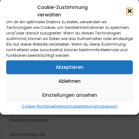
Cookie-Zustimmung
verwalten
Um dir ein optimales Erlebnis zu bieten, verwenden wir
Technologien wie Cookies, um Geräteinformationen zu speichern
und/oder darauf zuzugreifen. Wenn du diesen Technologien
blmedien.de
zustimmst, können wir Daten wie das Surfverhalten oder eindeutige
IDs auf dieser Website verarbeiten. Wenn du deine Zustimmung
blgastro.de
nicht erteilst oder zurückziehst, können bestimmte Merkmale und
Funktionen beeinträchtigt werden.
moproweb.de
Akzeptieren
kaeseweb.de
Ablehnen
fleischnet.de
Einstellungen ansehen
diehaccpapp.de
Cookie-Richtlinie
Datenschutzerklärung
Impressum
diefleischerapp.de
diebestellapp.de