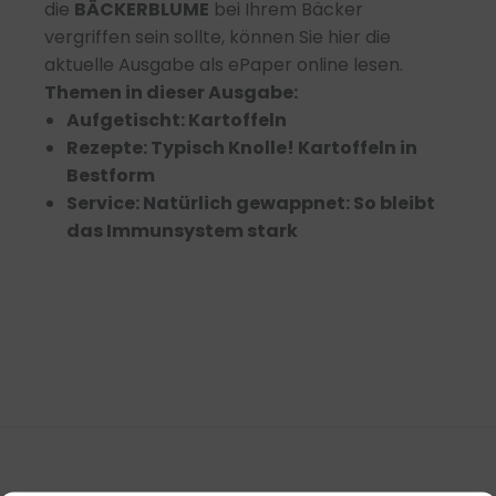
die
BÄCKERBLUME
bei Ihrem Bäcker
vergriffen sein sollte, können Sie hier die
aktuelle Ausgabe als ePaper online lesen.
Themen in dieser Ausgabe:
Aufgetischt: Kartoffeln
Rezepte: Typisch Knolle! Kartoffeln in
Bestform
Service: Natürlich gewappnet: So bleibt
das Immunsystem stark