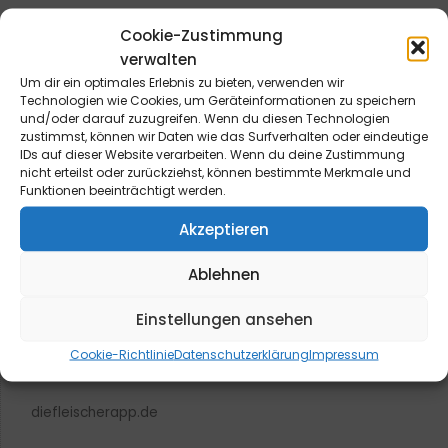
Cookie-Zustimmung
verwalten
Um dir ein optimales Erlebnis zu bieten, verwenden wir
Technologien wie Cookies, um Geräteinformationen zu speichern
und/oder darauf zuzugreifen. Wenn du diesen Technologien
blmedien.de
zustimmst, können wir Daten wie das Surfverhalten oder eindeutige
IDs auf dieser Website verarbeiten. Wenn du deine Zustimmung
nicht erteilst oder zurückziehst, können bestimmte Merkmale und
blgastro.de
Funktionen beeinträchtigt werden.
Akzeptieren
moproweb.de
Ablehnen
kaeseweb.de
Einstellungen ansehen
fleischnet.de
Cookie-Richtlinie
Datenschutzerklärung
Impressum
diehaccpapp.de
diefleischerapp.de