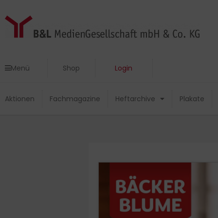
Zum
Inhalt
springen
Menü
Shop
Login
Menü
Shop
Login
Aktionen
Fachmagazine
Heftarchive
Plakate
Aktionen
Fachmagazine
Heftarchive
Plakate