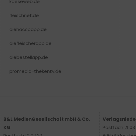
kaeseweb.de
fleischnet.de
diehaccpapp.de
diefleischerapp.de
diebestellapp.de
promedia-thekentv.de
B&L MedienGesellschaft mbH & Co.
Verlagsnied
KG
Postfach 21 03
Postfach 10 02 20
80673 Münche