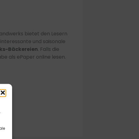
andwerks bietet den Lesern
interessante und saisonale
ks-Bäckereien
. Falls die
abe als ePaper online lesen.
.
ale