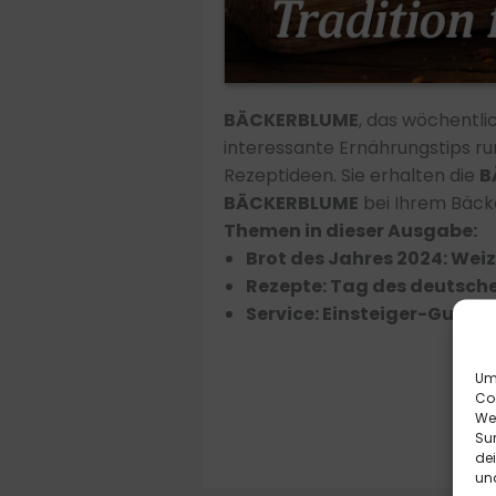
BÄCKERBLUME
, das wöchentl
interessante Ernährungstips r
Rezeptideen. Sie erhalten die
B
BÄCKERBLUME
bei Ihrem Bäcker
Themen in dieser Ausgabe:
Brot des Jahres 2024: Wei
Rezepte: Tag des deutschen
Service: Einsteiger-Guide 
Um 
Co
We
Sur
de
und