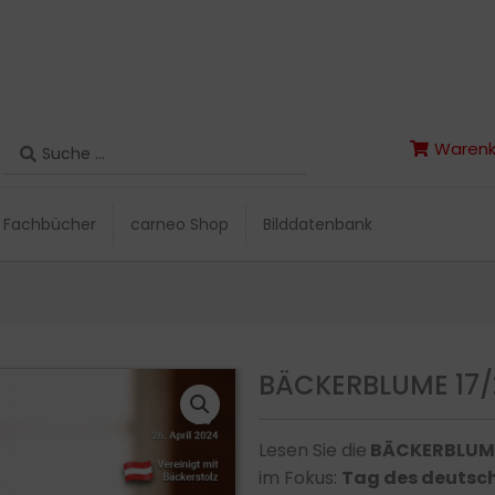
Search
Warenk
Search
Warenk
...
...
Fachbücher
carneo Shop
Bilddatenbank
Fachbücher
carneo Shop
Bilddatenbank
BÄCKERBLUME 17/
Lesen Sie die
BÄCKERBLUM
im Fokus:
Tag des deutsche