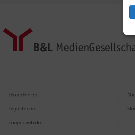
blmedien.de
Sh
blgastro.de
Me
moproweb.de