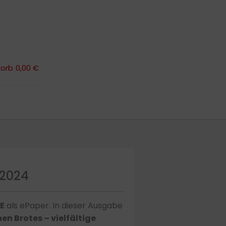
orb
0,00 €
orb
0,00 €
2024
E
als ePaper. In dieser Ausgabe
n Brotes – vielfältige