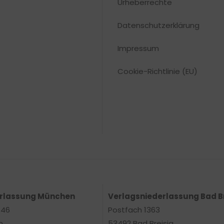
Urheberrechte​
Datenschutzerklärung
Impressum
Cookie-Richtlinie (EU)
erlassung München
Verlagsniederlassung Bad B
 46
Postfach 1363
n
53492 Bad Breisig