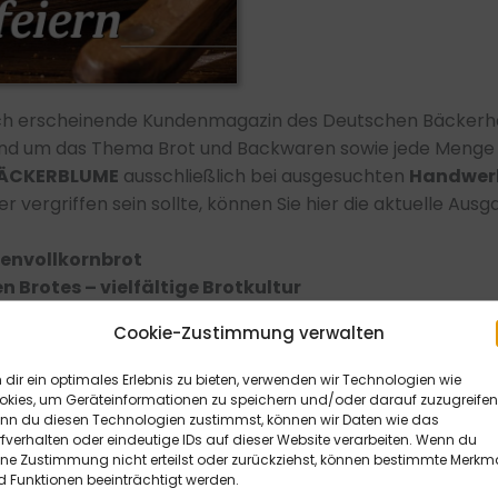
ich erscheinende Kundenmagazin des Deutschen Bäckerh
und um das Thema Brot und Backwaren sowie jede Menge 
ÄCKERBLUME
ausschließlich bei ausgesuchten
Handwer
 vergriffen sein sollte, können Sie hier die aktuelle Ausg
zenvollkornbrot
 Brotes – vielfältige Brotkultur
ins Joggen
Cookie-Zustimmung verwalten
dir ein optimales Erlebnis zu bieten, verwenden wir Technologien wie
okies, um Geräteinformationen zu speichern und/oder darauf zuzugreifen
nn du diesen Technologien zustimmst, können wir Daten wie das
fverhalten oder eindeutige IDs auf dieser Website verarbeiten. Wenn du
ine Zustimmung nicht erteilst oder zurückziehst, können bestimmte Merkm
 Funktionen beeinträchtigt werden.