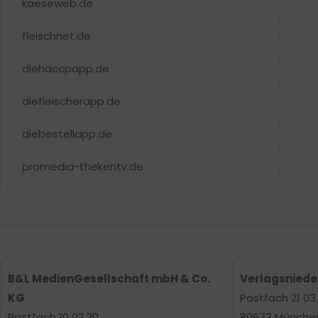
kaeseweb.de
fleischnet.de
diehaccpapp.de
diefleischerapp.de
diebestellapp.de
promedia-thekentv.de
B&L MedienGesellschaft mbH & Co.
Verlagsnied
KG
Postfach 21 03
Postfach 10 02 20
80673 Münche