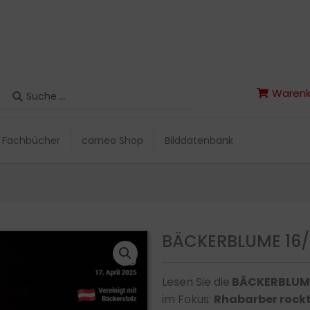
Search
Warenk
Search
Warenk
...
...
Fachbücher
carneo Shop
Bilddatenbank
Fachbücher
carneo Shop
Bilddatenbank
BÄCKERBLUME 16/
Lesen Sie die
BÄCKERBLUM
im Fokus:
Rhabarber rockt