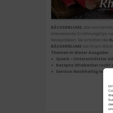
BÄCKERBLUME
, das wöchentl
interessante Ernährungstips r
Rezeptideen. Sie erhalten die
B
BÄCKERBLUME
bei Ihrem Bäcker
Themen in dieser Ausgabe:
Quark – Unterschätzter Al
Rezepte: Rhabarber rockt 
Service: Nachhaltig leben
Um 
Co
We
Sur
de
und