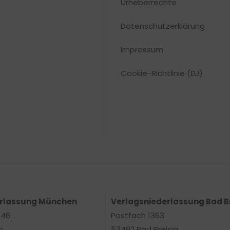
Urheberrechte​
Datenschutzerklärung
Impressum
Cookie-Richtlinie (EU)
erlassung München
Verlagsniederlassung Bad B
 46
Postfach 1363
n
53492 Bad Breisig