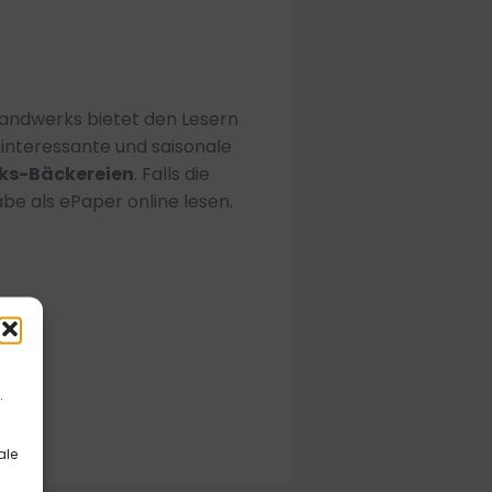
andwerks bietet den Lesern
interessante und saisonale
ks-Bäckereien
. Falls die
abe als ePaper online lesen.
.
ale