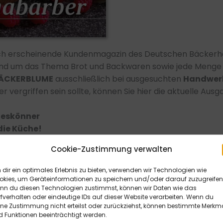
ich erscheinende Kundenmagazin des Deutschen Bäckerh
und um das Thema Brot und Backwaren sowie jede Menge 
ÄCKERBLUME
ausschließlich bei ausgesuchten
Handwer
 vergriffen sein sollte, können Sie hier die aktuelle Ausg
leskönner
die Küche!
 leicht gemacht – So geht Umweltschutz im Alltag
Cookie-Zustimmung verwalten
dir ein optimales Erlebnis zu bieten, verwenden wir Technologien wie
okies, um Geräteinformationen zu speichern und/oder darauf zuzugreifen
nn du diesen Technologien zustimmst, können wir Daten wie das
fverhalten oder eindeutige IDs auf dieser Website verarbeiten. Wenn du
ine Zustimmung nicht erteilst oder zurückziehst, können bestimmte Merkm
 Funktionen beeinträchtigt werden.