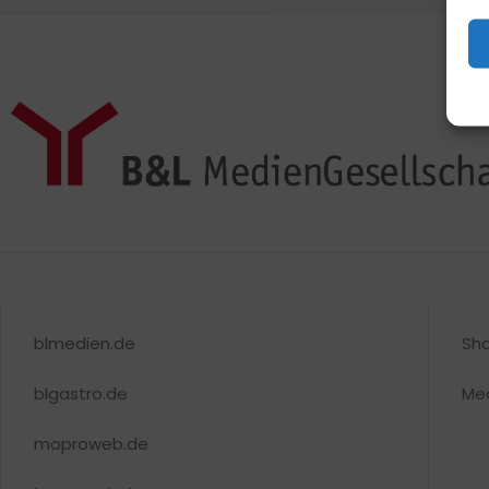
blmedien.de
Sh
blgastro.de
Me
moproweb.de