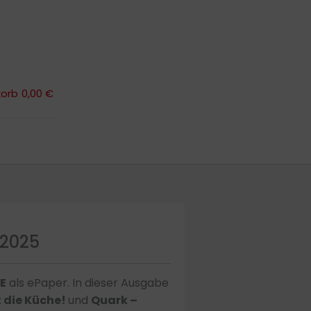
orb
0,00 €
orb
0,00 €
2025
E
als ePaper. In dieser Ausgabe
 die Küche!
und
Quark –