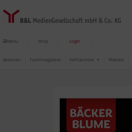
Zum
Inhalt
springen
Menü
Shop
Login
Menü
Shop
Login
Aktionen
Fachmagazine
Heftarchive
Plakate
Aktionen
Fachmagazine
Heftarchive
Plakate