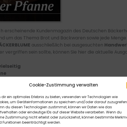
ich erscheinende Kundenmagazin des Deutschen Bäckerh
und um das Thema Brot und Backwaren sowie jede Menge 
ÄCKERBLUME
ausschließlich bei ausgesuchten
Handwer
 vergriffen sein sollte, können Sie hier die aktuelle Ausg
ielseitig
nne
lingsblüher: Krokus, Primel, Tausendschön
Cookie-Zustimmung verwalten
dir ein optimales Erlebnis zu bieten, verwenden wir Technologien wie
okies, um Geräteinformationen zu speichern und/oder darauf zuzugreifen
nn du diesen Technologien zustimmst, können wir Daten wie das
fverhalten oder eindeutige IDs auf dieser Website verarbeiten. Wenn du
ine Zustimmung nicht erteilst oder zurückziehst, können bestimmte Merkm
 Funktionen beeinträchtigt werden.