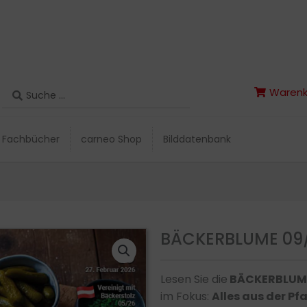
Search
Warenk
Search
Warenk
...
...
Fachbücher
carneo Shop
Bilddatenbank
Fachbücher
carneo Shop
Bilddatenbank
BÄCKERBLUME 09
Lesen Sie die
BÄCKERBLUM
im Fokus:
Alles aus der P