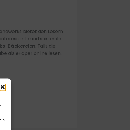
andwerks bietet den Lesern
interessante und saisonale
ks-Bäckereien
. Falls die
abe als ePaper online lesen.
.
ale