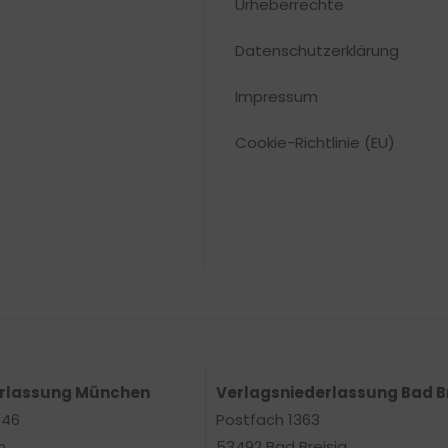
Urheberrechte​
Datenschutzerklärung
Impressum
Cookie-Richtlinie (EU)
erlassung München
Verlagsniederlassung Bad B
 46
Postfach 1363
n
53492 Bad Breisig