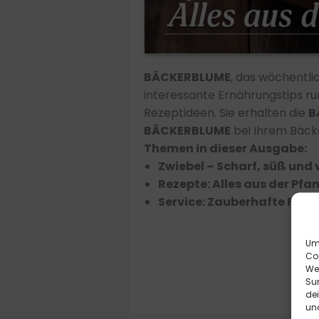
BÄCKERBLUME
, das wöchentl
interessante Ernährungstips r
Rezeptideen. Sie erhalten die
B
BÄCKERBLUME
bei Ihrem Bäcker
Themen in dieser Ausgabe:
Zwiebel – Scharf, süß und v
Rezepte: Alles aus der Pfa
Service: Zauberhafte Früh
Um 
Co
We
Sur
de
und