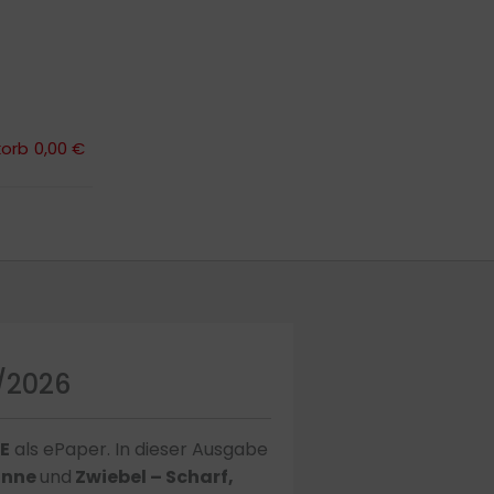
orb
0,00 €
orb
0,00 €
/2026
E
als ePaper. In dieser Ausgabe
fanne
und
Z
wiebel – Scharf,