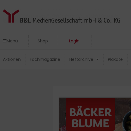
Zum
Inhalt
springen
Menü
Shop
Login
Menü
Shop
Login
Aktionen
Fachmagazine
Heftarchive
Plakate
Aktionen
Fachmagazine
Heftarchive
Plakate