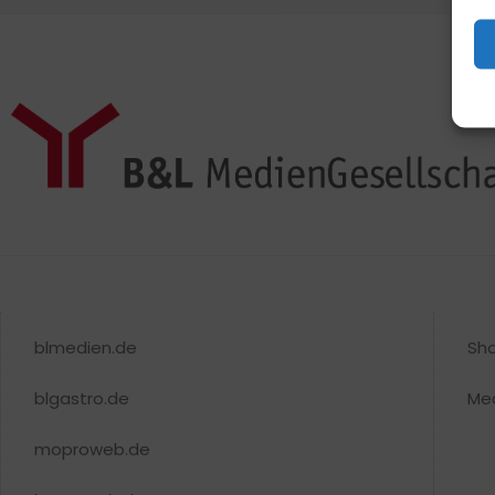
blmedien.de
Sh
blgastro.de
Me
moproweb.de