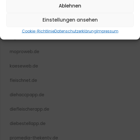
Ablehnen
Einstellungen ansehen
blmedien.de
Cookie-Richtlinie
Datenschutzerklärung
Impressum
blgastro.de
moproweb.de
kaeseweb.de
fleischnet.de
diehaccpapp.de
diefleischerapp.de
diebestellapp.de
promedia-thekentv.de