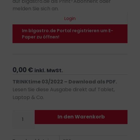
auf blgastro.de als Print-Abonnent oder
melden Sie sich an.
Login
Im blgastro.de Portal registrieren um E-
Paper zu öffnen!
0,00
€
inkl. MwSt.
TRINKtime 03/2022 – Download als PDF.
Lesen Sie diese Ausgabe direkt auf Tablet,
Laptop & Co.
TRINKtime
In den Warenkorb
03/2022
-
PDF