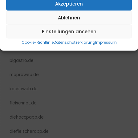
Akzeptieren
Ablehnen
Einstellungen ansehen
Cookie-Richtlinie
Datenschutzerklärung
Impressum
blmedien.de
blgastro.de
moproweb.de
kaeseweb.de
fleischnet.de
diehaccpapp.de
diefleischerapp.de