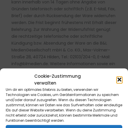
kann innerhalb von 14 Tagen ohne Angabe von
Gründen telefonisch oder schriftlich (z.B. E-Mail, Fax,
Brief) oder durch Rücksendung der Ware widerrufen
werden. Die Frist beginnt frühestens mit Erhalt dieser
Belehrung. Zur Wahrung der Widerrufsfrist genügt
die rechtzeitige telefonische oder schriftliche
Kündigung bzw. Absendung der Ware an die B&L
MedienGesellschaft mbH & Co. KG., Max-Volmer-
Straße 28, 40724 Hilden, Tel.: 02103/204-0, E-Mail:
info@blmedien.de. Weitere Informationen sowie ein
Widerrufsformular finde Sie
hier
.
Cookie-Zustimmung
verwalten
Um dir ein optimales Erlebnis zu bieten, verwenden wir
Technologien wie Cookies, um Geräteinformationen zu speichern
und/oder darauf zuzugreifen. Wenn du diesen Technologien
zustimmst, können wir Daten wie das Surfverhalten oder eindeutige
IDs auf dieser Website verarbeiten. Wenn du deine Zustimmung
nicht erteilst oder zurückziehst, können bestimmte Merkmale und
Funktionen beeinträchtigt werden.