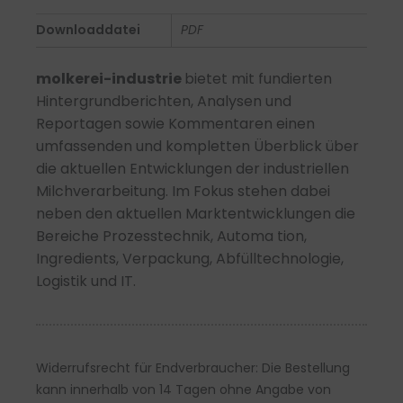
12/2025
Downloaddatei
PDF
-
PDF
molkerei-industrie
bietet mit fundierten
Menge
Hintergrundberichten, Analysen
und
Reportagen sowie Kommentaren einen
umfassenden und kompletten
Überblick über
die aktuellen Entwicklungen der industriellen
Milchverarbeitung.
Im Fokus stehen dabei
neben den
aktuellen Marktentwicklungen
die
Be
reiche
Prozesstechnik, Automa
tion,
Ingredients, Verpackung, Abfüll
technologie,
Logistik und IT.
Widerrufsrecht für Endverbraucher: Die Bestellung
kann innerhalb von 14 Tagen ohne Angabe von