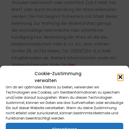
Gründen telefonisch oder schriftlich (z.B. E-Mail, Fax,
Brief) oder durch Rücksendung der Ware widerrufen
werden. Die Frist beginnt frühestens mit Erhalt dieser
Belehrung. Zur Wahrung der Widerrufsfrist genügt
die rechtzeitige telefonische oder schriftliche
Kündigung bzw. Absendung der Ware an die B&L
MedienGesellschaft mbH & Co. KG., Max-Volmer-
Straße 28, 40724 Hilden, Tel.: 02103/204-0, E-Mail:
info@blmedien.de. Weitere Informationen sowie ein
Widerrufsformular finde Sie
hier
.
Cookie-Zustimmung
verwalten
Um dir ein optimales Erlebnis zu bieten, verwenden wir
Technologien wie Cookies, um Geräteinformationen zu speichern
und/oder darauf zuzugreifen. Wenn du diesen Technologien
zustimmst, können wir Daten wie das Surfverhalten oder eindeutige
IDs auf dieser Website verarbeiten. Wenn du deine Zustimmung
nicht erteilst oder zurückziehst, können bestimmte Merkmale und
Funktionen beeinträchtigt werden.