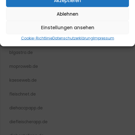
Akzeptieren
Ablehnen
Einstellungen ansehen
Cookie-Richtlinie
Datenschutzerklärung
Impressum
blmedien.de
blgastro.de
moproweb.de
kaeseweb.de
fleischnet.de
diehaccpapp.de
diefleischerapp.de