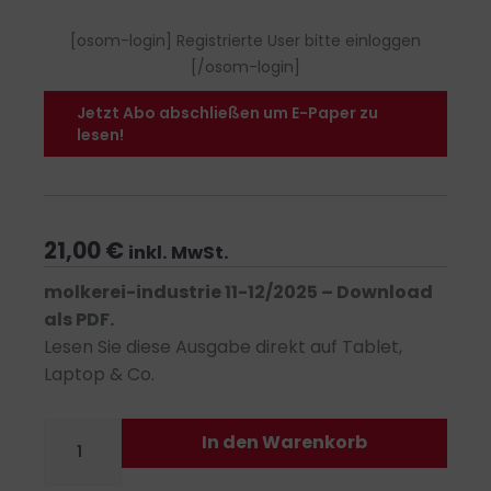
[osom-login] Registrierte User bitte einloggen
[/osom-login]
Jetzt Abo abschließen um E-Paper zu
lesen!
21,00
€
inkl. MwSt.
molkerei-industrie 11-12/2025 – Download
als PDF.
Lesen Sie diese Ausgabe direkt auf Tablet,
Laptop & Co.
molkerei-
In den Warenkorb
industrie
11-