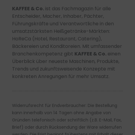
PDF
KAFFEE & Co.
ist das Fachmagazin für alle
Menge
Entscheider, Macher, Inhaber, Pächter,
Führungskräfte und Verantwortliche in den
umsatzstärksten
Heißgetränke-Märkten:
HoReCa (Hotel, Restaurant, Catering),
Bäckereien und Konditoreien. Mit umfassender
Branchen
kompetenz gibt
KAFFEE & Co.
einen
Überblick über neueste Maschinen, Produkte,
Trends und zukunftsweisende Konzepte mit
konkreten Anregungen für
mehr Umsatz.
Widerrufsrecht für Endverbraucher: Die Bestellung
kann innerhalb von 14 Tagen ohne Angabe von
Gründen telefonisch oder schriftlich (z.B. E-Mail, Fax,
Brief) oder durch Rücksendung der Ware widerrufen
werden. Die Frist beginnt frühestens mit Erhalt dieser