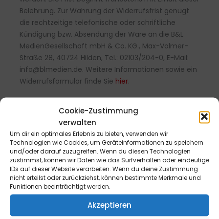
Belehrung. Zur Wahrung der Widerrufsfrist genügt
die rechtzeitige telefonische oder schriftliche
Kündigung bzw. Absendung der Ware an die B&L
MedienGesellschaft mbH & Co. KG., Max-Volmer-
Straße 28, 40724 Hilden, Tel.: 02103/204-0, E-Mail:
info@blmedien.de. Weitere Informationen sowie ein
Widerrufsformular finde Sie
hier
.
Cookie-Zustimmung
verwalten
Um dir ein optimales Erlebnis zu bieten, verwenden wir
Technologien wie Cookies, um Geräteinformationen zu speichern
und/oder darauf zuzugreifen. Wenn du diesen Technologien
zustimmst, können wir Daten wie das Surfverhalten oder eindeutige
IDs auf dieser Website verarbeiten. Wenn du deine Zustimmung
nicht erteilst oder zurückziehst, können bestimmte Merkmale und
Funktionen beeinträchtigt werden.
Akzeptieren