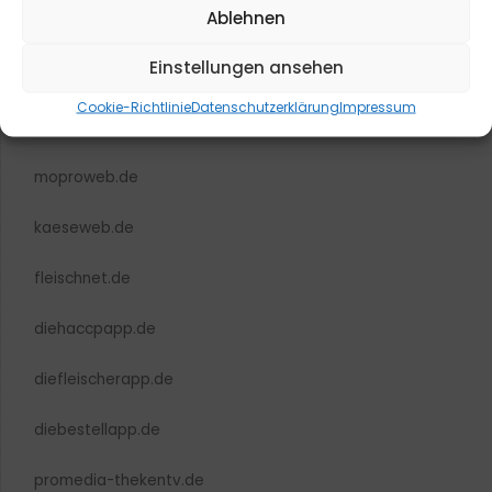
Ablehnen
Einstellungen ansehen
blmedien.de
Cookie-Richtlinie
Datenschutzerklärung
Impressum
blgastro.de
moproweb.de
kaeseweb.de
fleischnet.de
diehaccpapp.de
diefleischerapp.de
diebestellapp.de
promedia-thekentv.de