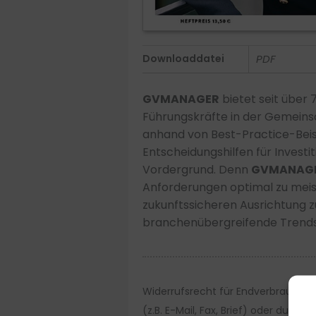
Downloaddatei
PDF
GVMANAGER
bietet seit über 
Führungskräfte in der Gemeins
anhand von Best-Practice-Beis
Entscheidungshilfen für Invest
Vordergrund. Denn
GVMANAG
Anforderungen optimal zu mei
zukunftssicheren Ausrichtung z
branchenübergreifende Trends
Widerrufsrecht für Endverbraucher:
(z.B. E-Mail, Fax, Brief) oder durc