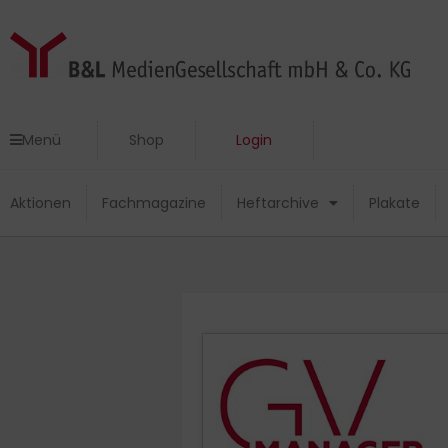
Zum
Inhalt
springen
Menü
Shop
Login
Menü
Shop
Login
Aktionen
Fachmagazine
Heftarchive
Plakate
Aktionen
Fachmagazine
Heftarchive
Plakate