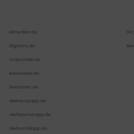
blmedien.de
Sh
blgastro.de
Me
moproweb.de
kaeseweb.de
fleischnet.de
diehaccpapp.de
diefleischerapp.de
diebestellapp.de