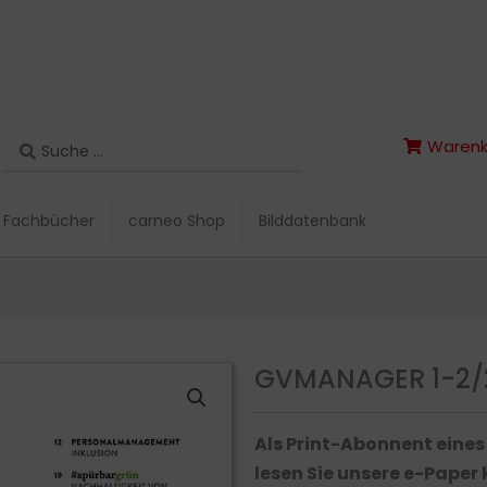
Search
Warenk
Search
Warenk
...
...
Fachbücher
carneo Shop
Bilddatenbank
Fachbücher
carneo Shop
Bilddatenbank
GVMANAGER 1-2/
Als Print-Abonnent eine
lesen Sie unsere e-Paper