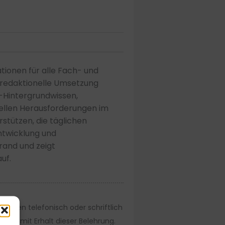
tionen für alle Fach- und
 redaktionelle Umsetzung
-Hintergrundwissen,
iellen Herausforderungen im
rstützen, die täglichen
ntwicklung und
rand und zeigt
uf.
ünden telefonisch oder schriftlich
stens mit Erhalt dieser Belehrung.