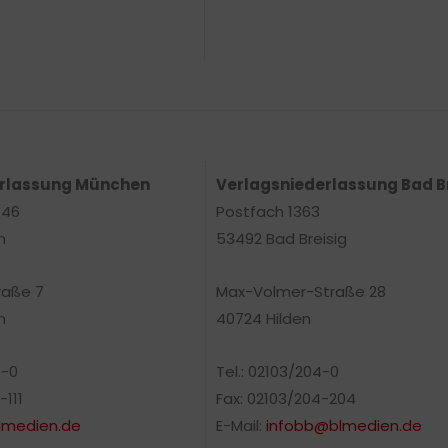
erlassung München
Verlagsniederlassung Bad B
 46
Postfach 1363
n
53492 Bad Breisig
raße 7
Max-Volmer-Straße 28
n
40724 Hilden
0-0
Tel.: 02103/204-0
-111
Fax: 02103/204-204
medien.de
E-Mail:
infobb@blmedien.de