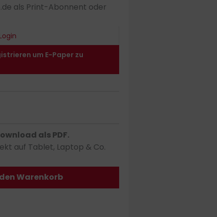
o.de als Print-Abonnent oder
Login
gistrieren um E-Paper zu
ownload als PDF.
ekt auf Tablet, Laptop & Co.
 den Warenkorb