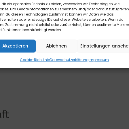
dir ein optimales Erlebnis zu bieten, verwenden wir Technologien wie
ügt die rechtzeitige telefonische oder schriftliche Kündigung 
okies, um Geräteinformationen zu speichern und/oder darauf zuzugreifen
 Max-Volmer-Straße 28, 40724 Hilden, Tel.: 02103/204-0, E-Mail
nn du diesen Technologien zustimmst, können wir Daten wie das
fverhalten oder eindeutige IDs auf dieser Website verarbeiten. Wenn du
ormular finde Sie
hier
.
ine Zustimmung nicht erteilst oder zurückziehst, können bestimmte Merkm
 Funktionen beeinträchtigt werden.
Akzeptieren
Ablehnen
Einstellungen ansehe
Cookie-Richtlinie
Datenschutzerklärung
Impressum