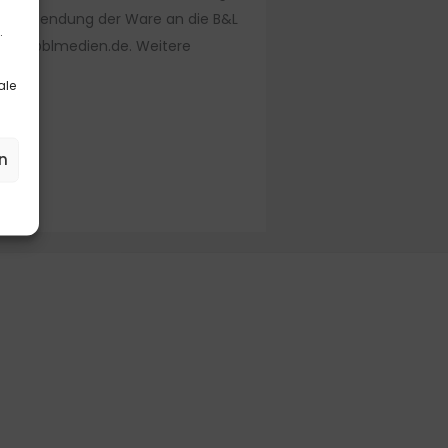
bzw. Absendung der Ware an die B&L
.
: info@blmedien.de. Weitere
ale
n