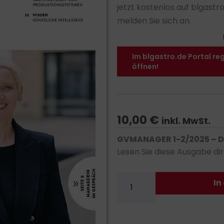
jetzt kostenlos auf blgastr
melden Sie sich an.
Im blgastro.de Portal re
öffnen!
10,00
€
inkl. MwSt.
GVMANAGER 1-2/2025 – D
Lesen Sie diese Ausgabe dir
GVMANAGER
In
1-
2/2025
-