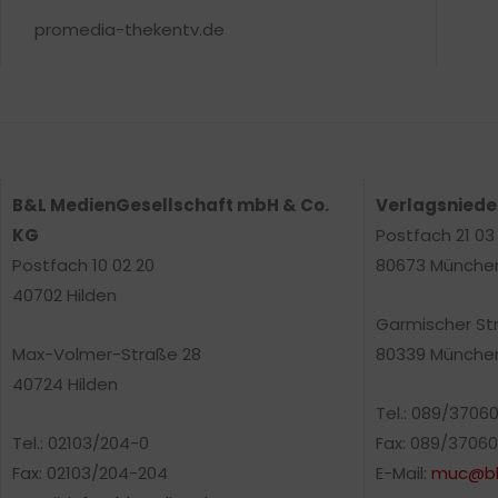
promedia-thekentv.de
B&L MedienGesellschaft mbH & Co.
Verlagsnied
KG
Postfach 21 03
Postfach 10 02 20
80673 Münche
40702 Hilden
Garmischer St
Max-Volmer-Straße 28
80339 Münche
40724 Hilden
Tel.: 089/3706
Tel.: 02103/204-0
Fax: 089/37060
Fax: 02103/204-204
E-Mail:
muc@bl