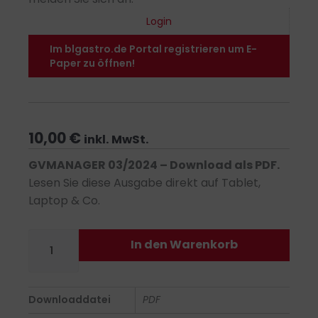
Login
Im blgastro.de Portal registrieren um E-
Paper zu öffnen!
10,00
€
inkl. MwSt.
GVMANAGER 03/2024 – Download als PDF.
Lesen Sie diese Ausgabe direkt auf Tablet,
Laptop & Co.
GVMANAGER
In den Warenkorb
03/2024
-
PDF
Downloaddatei
PDF
Menge