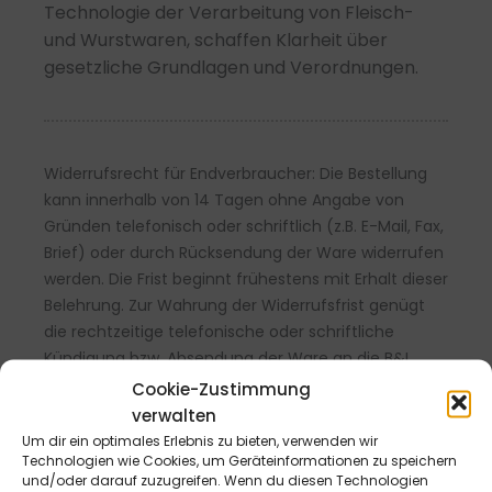
Technologie der Verarbeitung von Fleisch-
und Wurstwaren, schaffen Klarheit über
gesetzliche Grundlagen und Verordnungen.
Widerrufsrecht für Endverbraucher: Die Bestellung
kann innerhalb von 14 Tagen ohne Angabe von
Gründen telefonisch oder schriftlich (z.B. E-Mail, Fax,
Brief) oder durch Rücksendung der Ware widerrufen
werden. Die Frist beginnt frühestens mit Erhalt dieser
Belehrung. Zur Wahrung der Widerrufsfrist genügt
die rechtzeitige telefonische oder schriftliche
Kündigung bzw. Absendung der Ware an die B&L
MedienGesellschaft mbH & Co. KG., Max-Volmer-
Cookie-Zustimmung
Straße 28, 40724 Hilden, Tel.: 02103/204-0, E-Mail:
verwalten
info@blmedien.de. Weitere Informationen sowie ein
Um dir ein optimales Erlebnis zu bieten, verwenden wir
Technologien wie Cookies, um Geräteinformationen zu speichern
Widerrufsformular finde Sie
hier
.
und/oder darauf zuzugreifen. Wenn du diesen Technologien