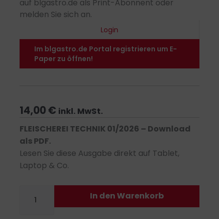
auf blgastro.de als Print-Abonnent oder
melden Sie sich an.
Login
Im blgastro.de Portal registrieren um E-
Paper zu öffnen!
14,00
€
inkl. MwSt.
FLEISCHEREI TECHNIK 01/2026 – Download
als PDF.
Lesen Sie diese Ausgabe direkt auf Tablet,
Laptop & Co.
FLEISCHEREI
In den Warenkorb
TECHNIK
01/2026