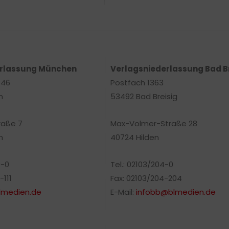
erlassung München
Verlagsniederlassung Bad B
 46
Postfach 1363
n
53492 Bad Breisig
raße 7
Max-Volmer-Straße 28
n
40724 Hilden
0-0
Tel.: 02103/204-0
-111
Fax: 02103/204-204
medien.de
E-Mail:
infobb@blmedien.de