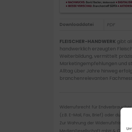
Downloaddatei
PDF
FLEISCHER-HANDWERK
gibt a
handwerklich erzeugten Fleisch
Weiterbildung, vermittelt präz
Marketingempfehlungen und stell
Alltag über Jahre hinweg erfol
branchenrelevanten Fachmessen
Widerrufsrecht für Endverbraucher:
(z.B. E-Mail, Fax, Brief) oder durc
Zur Wahrung der Widerrufsfrist gen
Um 
MedienGesellschaft mbH & Co. KG.,