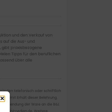
uktion und den Verkauf von
s auf die Aus- und
, gibt praxisbezogene
vielen Tipps für den beruflichen
assend über alle
ünden telefonisch oder schriftlich
stens mit Erhalt dieser Belehrung.
bzw. Absendung der Ware an die B&L
: info@blmedien.de. Weitere