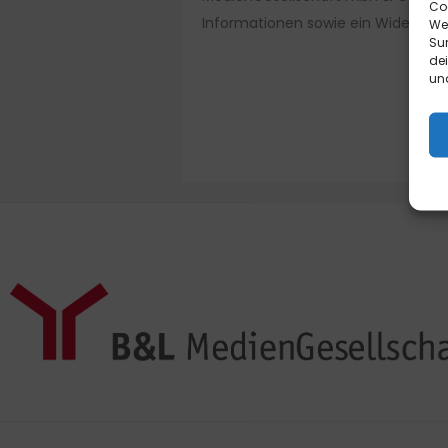
Co
Informationen sowie ein Widerrufsf
We
Sur
de
und