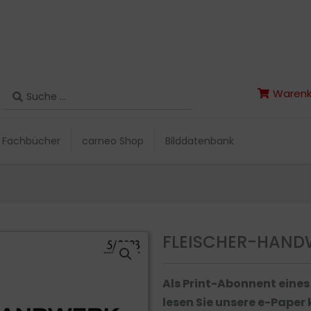
Search
Warenk
Search
Warenk
...
...
Fachbücher
carneo Shop
Bilddatenbank
Fachbücher
carneo Shop
Bilddatenbank
FLEISCHER-HANDW
Als Print-Abonnent eine
lesen Sie unsere e-Paper