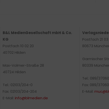
B&L MedienGesellschaft mbH & Co.
Verlagsnied
KG
Postfach 21 03
Postfach 10 02 20
80673 Münche
40702 Hilden
Garmischer St
Max-Volmer-Straße 28
80339 Münche
40724 Hilden
Tel.: 089/3706
Tel.: 02103/204-0
Fax: 089/37060
Fax: 02103/204-204
E-Mail:
muc@bl
E-Mail:
info@blmedien.de