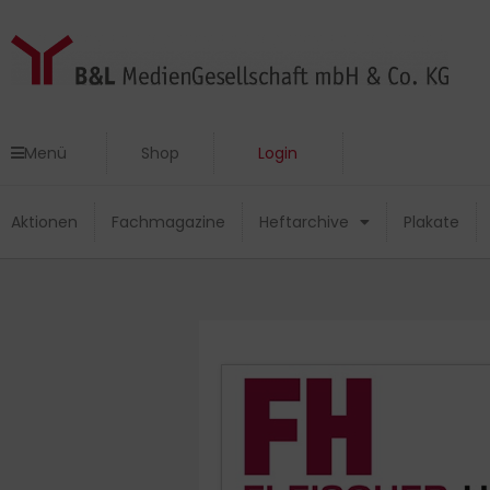
Zum
Inhalt
springen
Menü
Shop
Login
Menü
Shop
Login
Aktionen
Fachmagazine
Heftarchive
Plakate
Aktionen
Fachmagazine
Heftarchive
Plakate