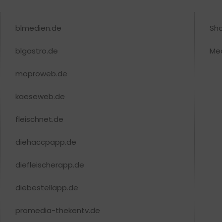
blmedien.de
Sh
blgastro.de
Me
moproweb.de
kaeseweb.de
fleischnet.de
diehaccpapp.de
diefleischerapp.de
diebestellapp.de
promedia-thekentv.de