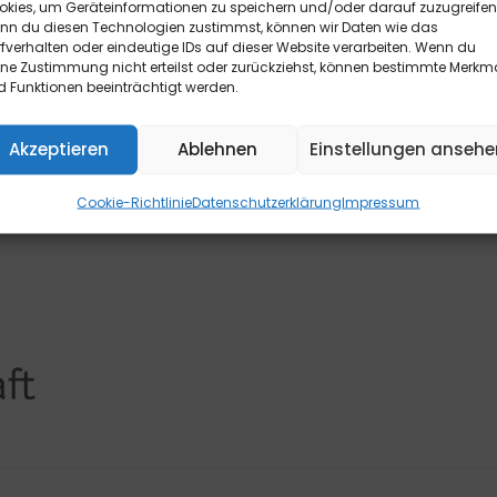
okies, um Geräteinformationen zu speichern und/oder darauf zuzugreifen
ormular finde Sie
hier
.
nn du diesen Technologien zustimmst, können wir Daten wie das
fverhalten oder eindeutige IDs auf dieser Website verarbeiten. Wenn du
ine Zustimmung nicht erteilst oder zurückziehst, können bestimmte Merkm
 Funktionen beeinträchtigt werden.
Akzeptieren
Ablehnen
Einstellungen ansehe
Cookie-Richtlinie
Datenschutzerklärung
Impressum