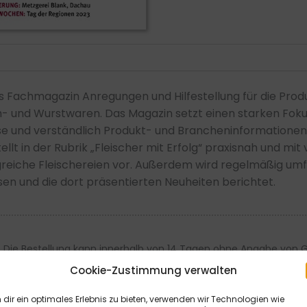
PDF
Menge
ls Fachmagazin Anregungen und Hilfestellung für die Prod
- und Wurstwaren. Das Magazin setzt einen starken Foku
ise und verständlich Produkt- und Brancheninformationen
t in der Rubrik „Fleischer mit Erfolg“ praxisnah und mit 
greiche Fleischereien vor. Außerdem wird regelmäßig umf
 und die dort präsentierten Neuheiten berichtet.
 Die Bestellung kann innerhalb von 14 Tagen ohne Angabe von Gr
h Rücksendung der Ware widerrufen werden. Die Frist beginnt frühe
Cookie-Zustimmung verwalten
ügt die rechtzeitige telefonische oder schriftliche Kündigung 
dir ein optimales Erlebnis zu bieten, verwenden wir Technologien wie
 Max-Volmer-Straße 28, 40724 Hilden, Tel.: 02103/204-0, E-Mail