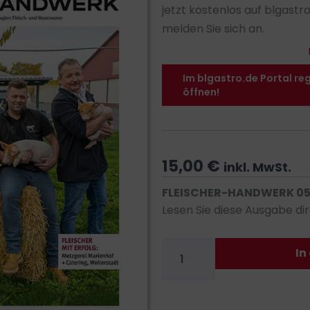
jetzt kostenlos auf blgastr
melden Sie sich an.
Im blgastro.de Portal re
öffnen!
15,00
€
inkl. MwSt.
FLEISCHER-HANDWERK 05/
Lesen Sie diese Ausgabe dir
FLEISCHER-
In
HANDWERK
05/2023
-