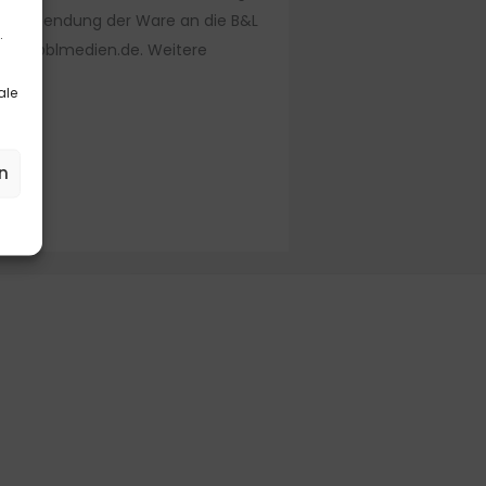
bzw. Absendung der Ware an die B&L
.
: info@blmedien.de. Weitere
ale
n