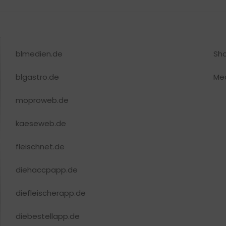
blmedien.de
Sh
blgastro.de
Me
moproweb.de
kaeseweb.de
fleischnet.de
diehaccpapp.de
diefleischerapp.de
diebestellapp.de