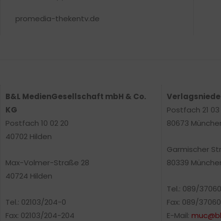
promedia-thekentv.de
B&L MedienGesellschaft mbH & Co.
Verlagsnied
KG
Postfach 21 03
Postfach 10 02 20
80673 Münche
40702 Hilden
Garmischer St
Max-Volmer-Straße 28
80339 Münche
40724 Hilden
Tel.: 089/3706
Tel.: 02103/204-0
Fax: 089/37060
Fax: 02103/204-204
E-Mail:
muc@bl