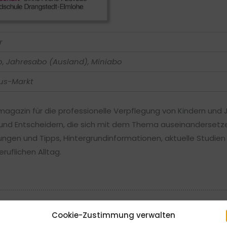
r
, Jahresabo (Ausland), Miniabo
us-Markt
magazin für die professionelle Verpflegung von Kindern und 
 und Entscheidern, die sich mit dem Thema auseinandersetzen
ungen und Tipps, Hintergrundinformationen, aktuelle Studie
ruflichen Alltag.
Cookie-Zustimmung verwalten
 Die Bestellung kann innerhalb von 14 Tagen ohne Angabe von Gr