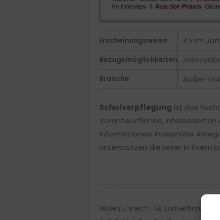
Erscheinungsweise
4 x im Jah
Bezugsmöglichkeiten
Jahresabo
Branche
Außer-Ha
Schulverpflegung
ist das Fach
Verantwortlichen, Interessierten
Informationen. Praxisnahe Anreg
unterstützen die Leser in ihrem be
Widerrufsrecht für Endverbraucher: