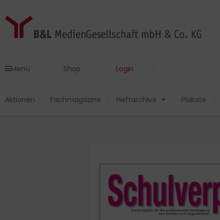
Zum
Inhalt
springen
Menü
Shop
Login
Menü
Shop
Login
Aktionen
Fachmagazine
Heftarchive
Plakate
Aktionen
Fachmagazine
Heftarchive
Plakate