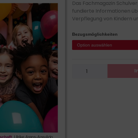
9,
Das Fachmagazin Schulverpf
bi
fundierte Informationen übe
4
Verpflegung von Kindern u
Schulverpflegung
Bezugsmöglichkeiten
Menge
I