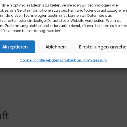
h Rücksendung der Ware widerrufen werden. Die Frist beginnt frühe
dir ein optimales Erlebnis zu bieten, verwenden wir Technologien wie
ügt die rechtzeitige telefonische oder schriftliche Kündigung 
okies, um Geräteinformationen zu speichern und/oder darauf zuzugreifen
nn du diesen Technologien zustimmst, können wir Daten wie das
 Max-Volmer-Straße 28, 40724 Hilden, Tel.: 02103/204-0, E-Mail
fverhalten oder eindeutige IDs auf dieser Website verarbeiten. Wenn du
formular finden Sie
hier
.
ine Zustimmung nicht erteilst oder zurückziehst, können bestimmte Merkm
 Funktionen beeinträchtigt werden.
Akzeptieren
Ablehnen
Einstellungen ansehe
Cookie-Richtlinie
Datenschutzerklärung
Impressum