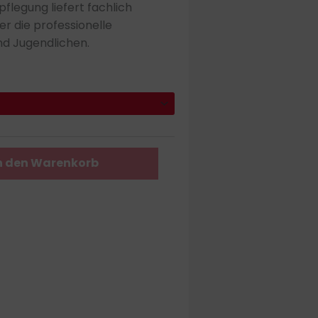
00 €
legung liefert fachlich
s
r die professionelle
0,00 €
nd Jugendlichen.
n den Warenkorb