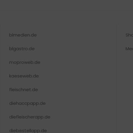
blmedien.de
Sh
blgastro.de
Me
moproweb.de
kaeseweb.de
fleischnet.de
diehaccpapp.de
diefleischerapp.de
diebestellapp.de