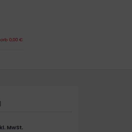
orb
0,00 €
orb
0,00 €
g
reisspanne:
kl. MwSt.