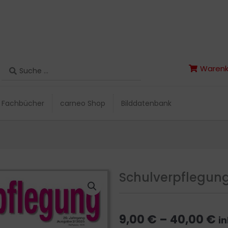
Search
Warenk
Search
Warenk
...
...
Fachbücher
carneo Shop
Bilddatenbank
Fachbücher
carneo Shop
Bilddatenbank
Schulverpflegun
P
9,00
€
–
40,00
€
in