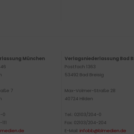
erlassung München
Verlagsniederlassung Bad B
 46
Postfach 1363
n
53492 Bad Breisig
raße 7
Max-Volmer-Straße 28
n
40724 Hilden
0-0
Tel.: 02103/204-0
-111
Fax: 02103/204-204
medien.de
E-Mail:
infobb@blmedien.de