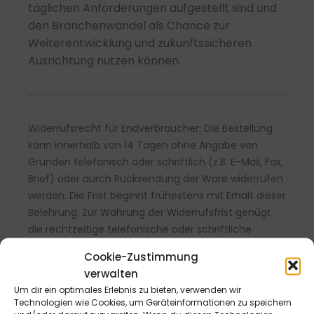
täglichen Anforderungen aufgestellt sind und
den Branchenwandel als Chance zur
Weiterentwicklung und zukunftssicheren
Ausrichtung nutzen können.
Widerrufsrecht für Endverbraucher: Die Bestellung
kann innerhalb von 14 Tagen ohne Angabe von
Gründen telefonisch oder schriftlich (z.B. E-Mail, Fax,
Brief) oder durch Rücksendung der Ware widerrufen
werden. Die Frist beginnt frühestens mit Erhalt dieser
Belehrung. Zur Wahrung der Widerrufsfrist genügt
die rechtzeitige telefonische oder schriftliche
Kündigung bzw. Absendung der Ware an die B&L
Cookie-Zustimmung
MedienGesellschaft mbH & Co. KG., Max-Volmer-
verwalten
Straße 28, 40724 Hilden, Tel.: 02103/204-0, E-Mail:
Um dir ein optimales Erlebnis zu bieten, verwenden wir
info@blmedien.de. Weitere Informationen sowie ein
Technologien wie Cookies, um Geräteinformationen zu speichern
Widerrufsformular finde Sie
hier
.