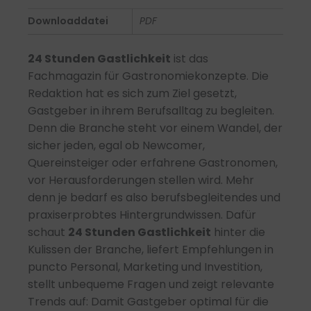
05/2025
Downloaddatei
PDF
-
PDF
24 Stunden Gastlichkeit
ist das
Menge
Fachmagazin für Gastronomiekonzepte. Die
Redaktion hat es sich zum Ziel gesetzt,
Gastgeber in ihrem Berufsalltag zu begleiten.
Denn die Branche steht vor einem Wandel, der
sicher jeden, egal ob Newcomer,
Quereinsteiger oder erfahrene Gastronomen,
vor Herausforderungen stellen wird. Mehr
denn je bedarf es also berufsbegleitendes und
praxiserprobtes Hintergrundwissen. Dafür
schaut
24 Stunden Gastlichkeit
hinter die
Kulissen der Branche, liefert Empfehlungen in
puncto Personal, Marketing und Investition,
stellt unbequeme Fragen und zeigt relevante
Trends auf: Damit Gastgeber optimal für die