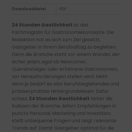
02/2024
Downloaddatei
PDF
-
PDF
24 Stunden Gastlichkeit
ist das
Menge
Fachmagazin für Gastronomiekonzepte. Die
Redaktion hat es sich zum Ziel gesetzt,
Gastgeber in ihrem Berufsalltag zu begleiten.
Denn die Branche steht vor einem Wandel, der
sicher jeden, egal ob Newcomer,
Quereinsteiger oder erfahrene Gastronomen,
vor Herausforderungen stellen wird. Mehr
denn je bedarf es also berufsbegleitendes und
praxiserprobtes Hintergrundwissen. Dafür
schaut
24 Stunden Gastlichkeit
hinter die
Kulissen der Branche, liefert Empfehlungen in
puncto Personal, Marketing und Investition,
stellt unbequeme Fragen und zeigt relevante
Trends auf: Damit Gastgeber optimal für die