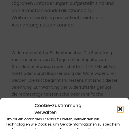
täglichen Anforderungen aufgestellt sind und
den Branchenwandel als Chance zur
Weiterentwicklung und zukunftssicheren
Ausrichtung nutzen können.
Widerrufsrecht für Endverbraucher: Die Bestellung
kann innerhalb von 14 Tagen ohne Angabe von
Gründen telefonisch oder schriftlich (z.B. E-Mail, Fax,
Brief) oder durch Rücksendung der Ware widerrufen
werden. Die Frist beginnt frühestens mit Erhalt dieser
Belehrung. Zur Wahrung der Widerrufsfrist genügt
die rechtzeitige telefonische oder schriftliche
Kündigung bzw. Absendung der Ware an die B&L
Cookie-Zustimmung
MedienGesellschaft mbH & Co. KG., Max-Volmer-
verwalten
Straße 28, 40724 Hilden, Tel.: 02103/204-0, E-Mail:
Um dir ein optimales Erlebnis zu bieten, verwenden wir
info@blmedien.de. Weitere Informationen sowie ein
Technologien wie Cookies, um Geräteinformationen zu speichern
Widerrufsformular finde Sie
hier
.