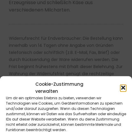
Erzeugnisse und schließlich Käse aus
verschiedenen Milcharten.
Widerrufsrecht für Endverbraucher: Die Bestellung kann
innerhalb von 14 Tagen ohne Angabe von Gründen
telefonisch oder schriftlich (z.B. E-Mail, Fax, Brief) oder
durch Rücksendung der Ware widerrufen werden. Die
Frist beginnt frühestens mit Erhalt dieser Belehrung. Zur
Wahrung der Widerrufsfrist genügt die rechtzeitige
telefonische oder schriftliche Kündigung bzw.
Cookie-Zustimmung
Absendung der Ware an die B&L MedienGesellschaft
verwalten
mbH & Co. KG., Max-Volmer-Straße 28, 40724 Hilden,
Um dir ein optimales Erlebnis zu bieten, verwenden wir
Tel.: 02103/204-0, E-Mail: info@blmedien.de. Weitere
Technologien wie Cookies, um Geräteinformationen zu speichern
und/oder darauf zuzugreifen. Wenn du diesen Technologien
Informationen sowie ein Widerrufsformular finden Sie
zustimmst, können wir Daten wie das Surfverhalten oder eindeutige
hier
.
IDs auf dieser Website verarbeiten. Wenn du deine Zustimmung
nicht erteilst oder zurückziehst, können bestimmte Merkmale und
Funktionen beeinträchtigt werden.