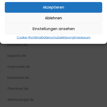
Akzeptieren
Ablehnen
Einstellungen ansehen
Cookie-Richtlinie
Datenschutzerklärung
Impressum
blmedien.de
blgastro.de
moproweb.de
kaeseweb.de
fleischnet.de
diehaccpapp.de