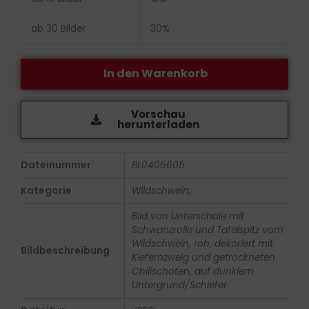
Tafelspitz,
mit
ab 30 Bilder
30%
Deko
Menge
In den Warenkorb
Vorschau
herunterladen
Dateinummer
BL0405605
Kategorie
Wildschwein,
Bild von Unterschale mit
Schwanzrolle und Tafelspitz vom
Wildschwein, roh, dekoriert mit
Bildbeschreibung
Kiefernzweig und getrockneten
Chilischoten, auf dunklem
Untergrund/Schiefer