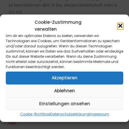
zu kennzeichnen: Bild: © B&L MedienGesellschaft mbH &
Co. KG
Cookie-Zustimmung
verwalten
Um dir ein optimales Erlebnis zu bieten, verwenden wir
Technologien wie Cookies, um Geräteinformationen zu speichern
und/oder darauf zuzugreifen. Wenn du diesen Technologien
Widerrufsrecht für Endverbraucher: Die Bestellung kann
zustimmst, können wir Daten wie das Surfverhalten oder eindeutige
innerhalb von 14 Tagen ohne Angabe von Gründen
IDs auf dieser Website verarbeiten. Wenn du deine Zustimmung
telefonisch oder schriftlich (z.B. E-Mail, Fax, Brief) oder
nicht erteilst oder zurückziehst, können bestimmte Merkmale und
Funktionen beeinträchtigt werden.
durch Rücksendung der Ware widerrufen werden. Die
Frist beginnt frühestens mit Erhalt dieser Belehrung. Zur
Akzeptieren
Wahrung der Widerrufsfrist genügt die rechtzeitige
telefonische oder schriftliche Kündigung bzw.
Ablehnen
Absendung der Ware an die B&L MedienGesellschaft
mbH & Co. KG., Max-Volmer-Straße 28, 40724 Hilden,
Einstellungen ansehen
Tel.: 02103/204-0, E-Mail: info@blmedien.de. Weitere
Cookie-Richtlinie
Datenschutzerklärung
Impressum
Informationen sowie ein Widerrufsformular finden Sie
hier
.