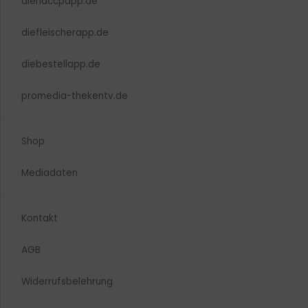
diehaccpapp.de
diefleischerapp.de
diebestellapp.de
promedia-thekentv.de
Shop
Mediadaten
Kontakt
AGB
Widerrufsbelehrung