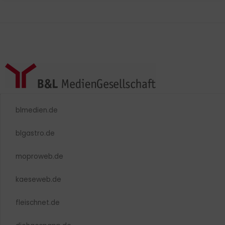
blmedien.de
blgastro.de
moproweb.de
kaeseweb.de
fleischnet.de