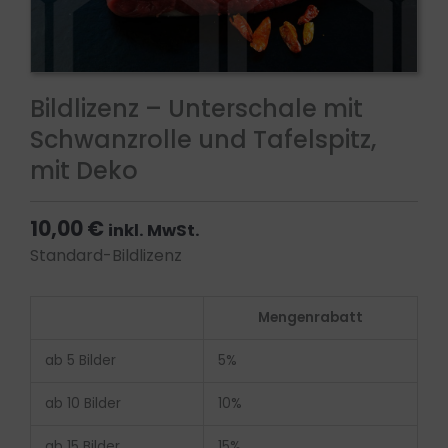
Bildlizenz – Unterschale mit
Schwanzrolle und Tafelspitz,
mit Deko
10,00
€
inkl. MwSt.
Standard-Bildlizenz
Bildlizenz
Mengenrabatt
-
Unterschale
ab 5 Bilder
5%
mit
Schwanzrolle
ab 10 Bilder
10%
und
ab 15 Bilder
15%