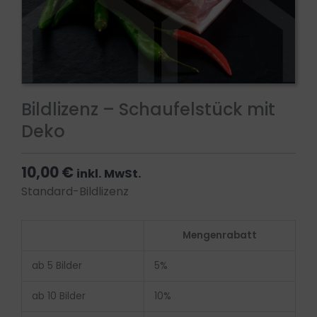
Bildlizenz – Schaufelstück mit
Deko
10,00
€
inkl. MwSt.
Standard-Bildlizenz
Bildlizenz
Mengenrabatt
-
Schaufelstück
ab 5 Bilder
5%
mit
Deko
ab 10 Bilder
10%
Menge