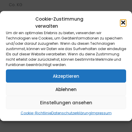
Co. KG
Cookie-Zustimmung
verwalten
Um dir ein optimales Erlebnis zu bieten, verwenden wir
Technologien wie Cookies, um Geräteinformationen zu speichern
Widerrufsrecht für Endverbraucher: Die Bestellung kann
und/oder darauf zuzugreifen. Wenn du diesen Technologien
innerhalb von 14 Tagen ohne Angabe von Gründen
zustimmst, können wir Daten wie das Surfverhalten oder eindeutige
IDs auf dieser Website verarbeiten. Wenn du deine Zustimmung
telefonisch oder schriftlich (z.B. E-Mail, Fax, Brief) oder
nicht erteilst oder zurückziehst, können bestimmte Merkmale und
durch Rücksendung der Ware widerrufen werden. Die
Funktionen beeinträchtigt werden.
Frist beginnt frühestens mit Erhalt dieser Belehrung. Zur
Akzeptieren
Wahrung der Widerrufsfrist genügt die rechtzeitige
telefonische oder schriftliche Kündigung bzw.
Ablehnen
Absendung der Ware an die B&L MedienGesellschaft
mbH & Co. KG., Max-Volmer-Straße 28, 40724 Hilden,
Einstellungen ansehen
Tel.: 02103/204-0, E-Mail: info@blmedien.de. Weitere
Informationen sowie ein Widerrufsformular finden Sie
Cookie-Richtlinie
Datenschutzerklärung
Impressum
hier
.