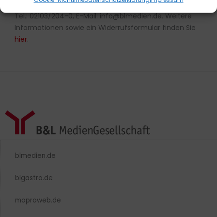
mbH & Co. KG., Max-Volmer-Straße 28, 40724 Hilden,
Tel.: 02103/204-0, E-Mail: info@blmedien.de. Weitere
Informationen sowie ein Widerrufsformular finden Sie
hier
.
blmedien.de
blgastro.de
moproweb.de