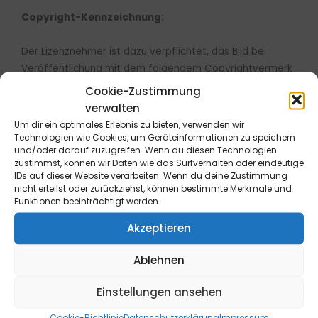
Copyright-Kennzeichnung:
Der Lizenznehmer ist dazu verpflichtet, das Bild bei
Veröffentlichung mit dem folgendem Copyrightvermerk
zu kennzeichnen: Bild: © B&L MedienGesellschaft mbH &
Cookie-Zustimmung
Co. KG
verwalten
Um dir ein optimales Erlebnis zu bieten, verwenden wir
Technologien wie Cookies, um Geräteinformationen zu speichern
und/oder darauf zuzugreifen. Wenn du diesen Technologien
zustimmst, können wir Daten wie das Surfverhalten oder eindeutige
IDs auf dieser Website verarbeiten. Wenn du deine Zustimmung
Widerrufsrecht für Endverbraucher: Die Bestellung kann
nicht erteilst oder zurückziehst, können bestimmte Merkmale und
Funktionen beeinträchtigt werden.
innerhalb von 14 Tagen ohne Angabe von Gründen
telefonisch oder schriftlich (z.B. E-Mail, Fax, Brief) oder
Akzeptieren
durch Rücksendung der Ware widerrufen werden. Die
Frist beginnt frühestens mit Erhalt dieser Belehrung. Zur
Ablehnen
Wahrung der Widerrufsfrist genügt die rechtzeitige
telefonische oder schriftliche Kündigung bzw.
Einstellungen ansehen
Absendung der Ware an die B&L MedienGesellschaft
Cookie-Richtlinie
Datenschutzerklärung
Impressum