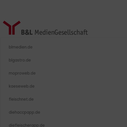
blmedien.de
blgastro.de
moproweb.de
kaeseweb.de
fleischnet.de
diehaccpapp.de
diefleischerapp.de