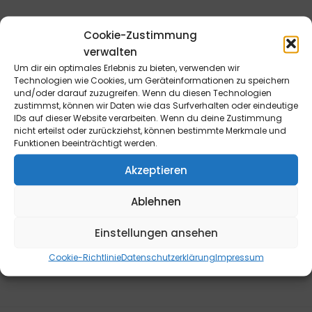
Cookie-Zustimmung
verwalten
Um dir ein optimales Erlebnis zu bieten, verwenden wir
Widerrufsrecht für Endverbraucher: Die Bestellung kann
Technologien wie Cookies, um Geräteinformationen zu speichern
innerhalb von 14 Tagen ohne Angabe von Gründen
und/oder darauf zuzugreifen. Wenn du diesen Technologien
zustimmst, können wir Daten wie das Surfverhalten oder eindeutige
telefonisch oder schriftlich (z.B. E-Mail, Fax, Brief) oder
IDs auf dieser Website verarbeiten. Wenn du deine Zustimmung
durch Rücksendung der Ware widerrufen werden. Die
nicht erteilst oder zurückziehst, können bestimmte Merkmale und
Frist beginnt frühestens mit Erhalt dieser Belehrung. Zur
Funktionen beeinträchtigt werden.
Wahrung der Widerrufsfrist genügt die rechtzeitige
Akzeptieren
telefonische oder schriftliche Kündigung bzw.
Absendung der Ware an die B&L MedienGesellschaft
Ablehnen
mbH & Co. KG., Max-Volmer-Straße 28, 40724 Hilden,
Tel.: 02103/204-0, E-Mail: info@blmedien.de. Weitere
Einstellungen ansehen
Informationen sowie ein Widerrufsformular finden Sie
Cookie-Richtlinie
Datenschutzerklärung
Impressum
hier
.