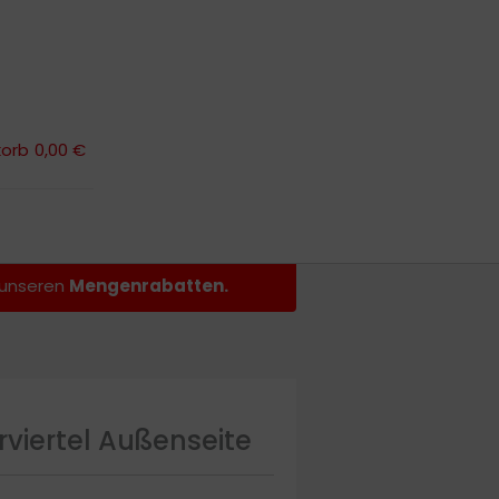
orb
0,00 €
orb
0,00 €
n unseren
Mengenrabatten.
erviertel Außenseite