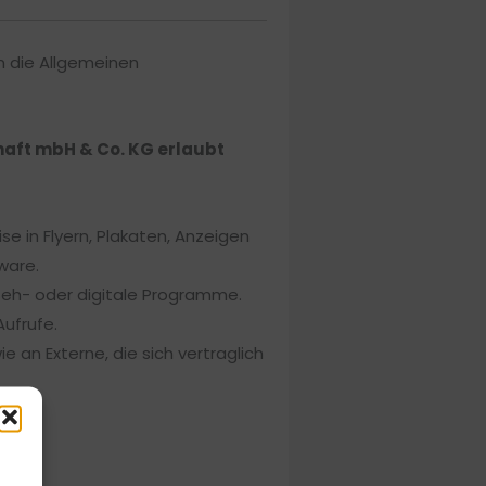
en die Allgemeinen
chaft mbH & Co. KG erlaubt
e in Flyern, Plakaten, Anzeigen
ware.
seh- oder digitale Programme.
ufrufe.
an Externe, die sich vertraglich
.