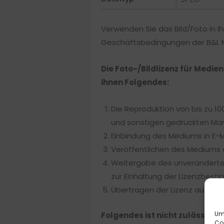
Verwenden Sie das Bild/Foto in Ih
Geschäftsbedingungen der B&L Me
Die Foto-/Bildlizenz für Medie
ihnen Folgendes:
Die Reproduktion von bis zu 10
und sonstigen gedruckten Mar
Einbindung des Mediums in E-
Veröffentlichen des Mediums a
Weitergabe des unveränderten
zur Einhaltung der Lizenzbest
Übertragen der Lizenz auf Kun
Um 
Folgendes ist nicht zulässig:
Co