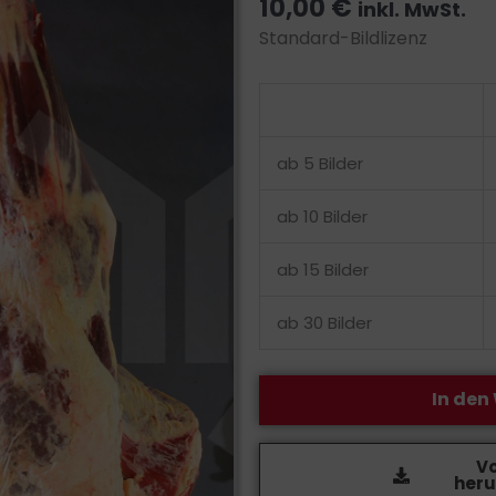
10,00
€
inkl. MwSt.
Standard-Bildlizenz
Bildlizenz
-
Vorderviertel
ab 5 Bilder
Außenseite
Menge
ab 10 Bilder
ab 15 Bilder
ab 30 Bilder
In den
V
heru