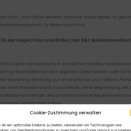
ren Print- und Online-Medien, inclusive Social Media. Es gelt
dienGesellschaft für Bilder und Fotos.
n (in der Regel Fotos und Bilder) der B&L MedienGesells
0.000 Kopien des Mediums in sämtlichen Medien, beispielsweis
keting-Materialien sowie in digitalen Dokumenten oder Soft
Mail-Marketing, Werbung auf Smartphones und Tablets, Fern
uf einer Website und in Social Media ohne Begrenzung der A
 Mediums innerhalb des Unternehmens Kollegen/innen sowie 
immungen verpflichtet haben.
den oder Arbeitgeber.
Cookie-Zustimmung verwalten
dir ein optimales Erlebnis zu bieten, verwenden wir Technologien wie
okies, um Geräteinformationen zu speichern und/oder darauf zuzugreifen