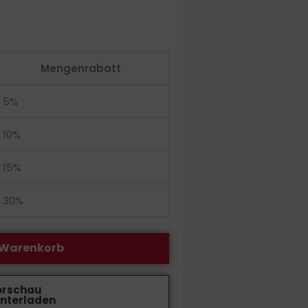
Mengenrabatt
5%
10%
15%
30%
 Warenkorb
orschau
nterladen