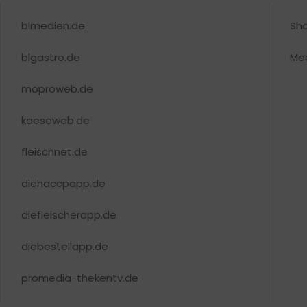
blmedien.de
Sh
blgastro.de
Me
moproweb.de
kaeseweb.de
fleischnet.de
diehaccpapp.de
diefleischerapp.de
diebestellapp.de
promedia-thekentv.de