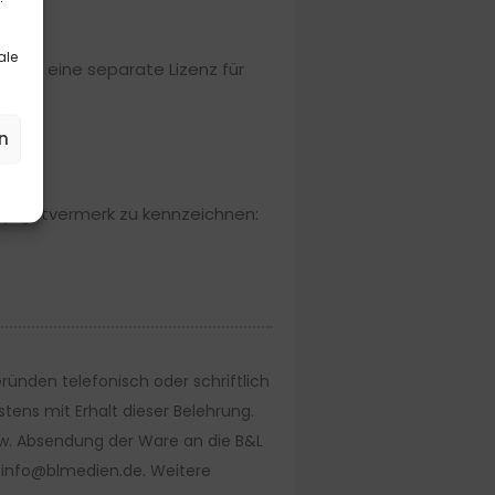
ale
eils eine separate Lizenz für
n
pyrightvermerk zu kennzeichnen:
ünden telefonisch oder schriftlich
stens mit Erhalt dieser Belehrung.
bzw. Absendung der Ware an die B&L
: info@blmedien.de. Weitere