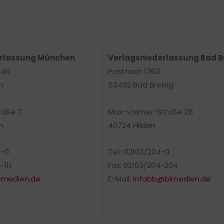
erlassung München
Verlagsniederlassung Bad B
 46
Postfach 1363
n
53492 Bad Breisig
raße 7
Max-Volmer-Straße 28
n
40724 Hilden
0-0
Tel.: 02103/204-0
-111
Fax: 02103/204-204
medien.de
E-Mail:
infobb@blmedien.de