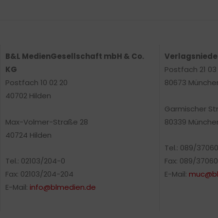
B&L MedienGesellschaft mbH & Co.
Verlagsnied
KG
Postfach 21 03
Postfach 10 02 20
80673 Münche
40702 Hilden
Garmischer St
Max-Volmer-Straße 28
80339 Münche
40724 Hilden
Tel.: 089/3706
Tel.: 02103/204-0
Fax: 089/37060
Fax: 02103/204-204
E-Mail:
muc@bl
E-Mail:
info@blmedien.de