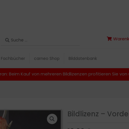
Search
Warenk
Search
Warenk
...
...
Fachbücher
carneo Shop
Bilddatenbank
Fachbücher
carneo Shop
Bilddatenbank
ran: Beim Kauf von mehreren Bildlizenzen profitieren Sie vo
Bildlizenz – Vord