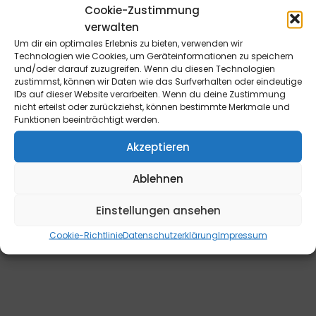
Cookie-Zustimmung
Widerrufsrecht für Endverbraucher: Die Bestellung kann
verwalten
innerhalb von 14 Tagen ohne Angabe von Gründen
Um dir ein optimales Erlebnis zu bieten, verwenden wir
Technologien wie Cookies, um Geräteinformationen zu speichern
telefonisch oder schriftlich (z.B. E-Mail, Fax, Brief) oder
und/oder darauf zuzugreifen. Wenn du diesen Technologien
durch Rücksendung der Ware widerrufen werden. Die
zustimmst, können wir Daten wie das Surfverhalten oder eindeutige
Frist beginnt frühestens mit Erhalt dieser Belehrung. Zur
IDs auf dieser Website verarbeiten. Wenn du deine Zustimmung
nicht erteilst oder zurückziehst, können bestimmte Merkmale und
Wahrung der Widerrufsfrist genügt die rechtzeitige
Funktionen beeinträchtigt werden.
telefonische oder schriftliche Kündigung bzw.
Absendung der Ware an die B&L MedienGesellschaft
Akzeptieren
mbH & Co. KG., Max-Volmer-Straße 28, 40724 Hilden,
Ablehnen
Tel.: 02103/204-0, E-Mail: info@blmedien.de. Weitere
Informationen sowie ein Widerrufsformular finden Sie
Einstellungen ansehen
hier
.
Cookie-Richtlinie
Datenschutzerklärung
Impressum