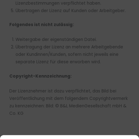
Lizenzbestimmungen verpflichtet haben.
Übertragen der Lizenz auf Kunden oder Arbeitgeber.
Folgendes ist nicht zulässig:
Weitergabe der eigenständigen Datei.
Übertragung der Lizenz an mehrere Arbeitgebende
oder Kundinnen/Kunden, sofern nicht jeweils eine
separate Lizenz für diese erworben wird.
Copyright-Kennzeichnung:
Der Lizenznehmer ist dazu verpflichtet, das Bild bei
Veröffentlichung mit dem folgendem Copyrightvermerk
zu kennzeichnen: Bild: © B&L MedienGesellschaft mbH &
Co. KG