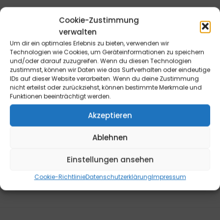
Cookie-Zustimmung
verwalten
Um dir ein optimales Erlebnis zu bieten, verwenden wir
Widerrufsrecht für Endverbraucher: Die Bestellung kann
Technologien wie Cookies, um Geräteinformationen zu speichern
innerhalb von 14 Tagen ohne Angabe von Gründen
und/oder darauf zuzugreifen. Wenn du diesen Technologien
telefonisch oder schriftlich (z.B. E-Mail, Fax, Brief) oder
zustimmst, können wir Daten wie das Surfverhalten oder eindeutige
IDs auf dieser Website verarbeiten. Wenn du deine Zustimmung
durch Rücksendung der Ware widerrufen werden. Die
nicht erteilst oder zurückziehst, können bestimmte Merkmale und
Frist beginnt frühestens mit Erhalt dieser Belehrung. Zur
Funktionen beeinträchtigt werden.
Wahrung der Widerrufsfrist genügt die rechtzeitige
Akzeptieren
telefonische oder schriftliche Kündigung bzw.
Absendung der Ware an die B&L MedienGesellschaft
Ablehnen
mbH & Co. KG., Max-Volmer-Straße 28, 40724 Hilden,
Tel.: 02103/204-0, E-Mail: info@blmedien.de. Weitere
Einstellungen ansehen
Informationen sowie ein Widerrufsformular finden Sie
hier
.
Cookie-Richtlinie
Datenschutzerklärung
Impressum