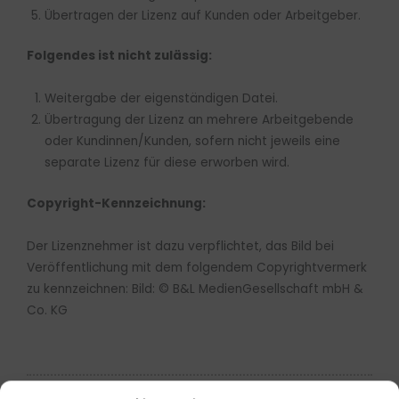
Übertragen der Lizenz auf Kunden oder Arbeitgeber.
Folgendes ist nicht zulässig:
Weitergabe der eigenständigen Datei.
Übertragung der Lizenz an mehrere Arbeitgebende
oder Kundinnen/Kunden, sofern nicht jeweils eine
separate Lizenz für diese erworben wird.
Copyright-Kennzeichnung:
Der Lizenznehmer ist dazu verpflichtet, das Bild bei
Veröffentlichung mit dem folgendem Copyrightvermerk
zu kennzeichnen: Bild: © B&L MedienGesellschaft mbH &
Co. KG