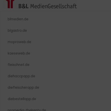
blmedien.de
blgastro.de
moproweb.de
kaeseweb.de
fleischnet.de
diehaccpapp.de
diefleischerapp.de
diebestellapp.de
promedia-thekentv.de