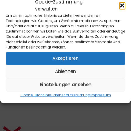
Cookie-Zustimmung
Widerrufsrecht für Endverbraucher: Die Bestellung kann
verwalten
innerhalb von 14 Tagen ohne Angabe von Gründen
Um dir ein optimales Erlebnis zu bieten, verwenden wir
telefonisch oder schriftlich (z.B. E-Mail, Fax, Brief) oder
Technologien wie Cookies, um Geräteinformationen zu speichern
und/oder darauf zuzugreifen. Wenn du diesen Technologien
durch Rücksendung der Ware widerrufen werden. Die
zustimmst, können wir Daten wie das Surfverhalten oder eindeutige
Frist beginnt frühestens mit Erhalt dieser Belehrung. Zur
IDs auf dieser Website verarbeiten. Wenn du deine Zustimmung
Wahrung der Widerrufsfrist genügt die rechtzeitige
nicht erteilst oder zurückziehst, können bestimmte Merkmale und
Funktionen beeinträchtigt werden.
telefonische oder schriftliche Kündigung bzw.
Absendung der Ware an die B&L MedienGesellschaft
Akzeptieren
mbH & Co. KG., Max-Volmer-Straße 28, 40724 Hilden,
Tel.: 02103/204-0, E-Mail: info@blmedien.de. Weitere
Ablehnen
Informationen sowie ein Widerrufsformular finden Sie
hier
.
Einstellungen ansehen
Cookie-Richtlinie
Datenschutzerklärung
Impressum