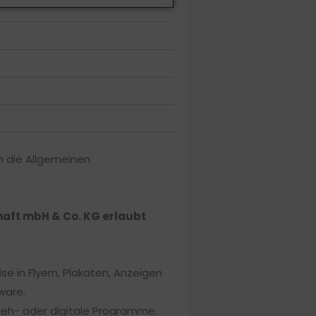
en die Allgemeinen
chaft mbH & Co. KG erlaubt
e in Flyern, Plakaten, Anzeigen
ware.
seh- oder digitale Programme.