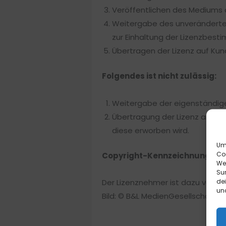
Veröffentlichen des Mediums a
Weitergabe des unveränderten
zur Einhaltung der Lizenzbest
Übertragen der Lizenz auf Kun
Folgendes ist nicht zulässig:
Weitergabe der eigenständige
Übertragung der Lizenz an meh
diese erworben wird.
Um 
Co
Copyright-Kennzeichnung:
We
Sur
de
Der Lizenznehmer ist dazu verpfl
und
Bild: © B&L MedienGesellschaft 