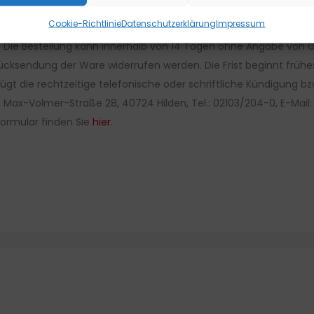
Cookie-Richtlinie
Datenschutzerklärung
Impressum
 Die Bestellung kann innerhalb von 14 Tagen ohne Angabe von Gr
h Rücksendung der Ware widerrufen werden. Die Frist beginnt frühe
ügt die rechtzeitige telefonische oder schriftliche Kündigung 
 Max-Volmer-Straße 28, 40724 Hilden, Tel.: 02103/204-0, E-Mail
formular finden Sie
hier
.