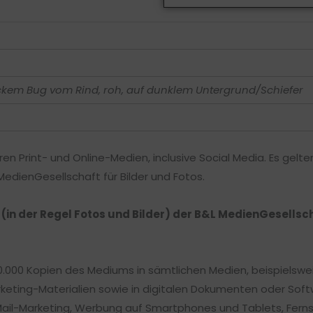
ickem Bug vom Rind, roh, auf dunklem Untergrund/Schiefer
ren Print- und Online-Medien, inclusive Social Media. Es gelt
dienGesellschaft für Bilder und Fotos.
n (in der Regel Fotos und Bilder) der B&L MedienGesells
0.000 Kopien des Mediums in sämtlichen Medien, beispielsweis
keting-Materialien sowie in digitalen Dokumenten oder Soft
Mail-Marketing, Werbung auf Smartphones und Tablets, Fern