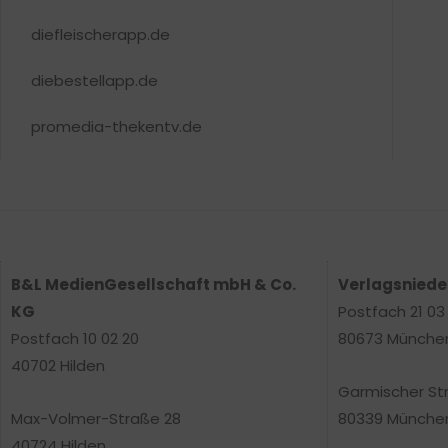
diefleischerapp.de
diebestellapp.de
promedia-thekentv.de
B&L MedienGesellschaft mbH & Co.
Verlagsnied
KG
Postfach 21 03
Postfach 10 02 20
80673 Münche
40702 Hilden
Garmischer St
Max-Volmer-Straße 28
80339 Münche
40724 Hilden