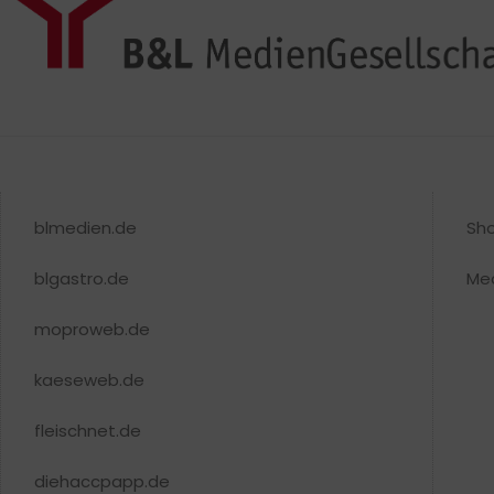
blmedien.de
Sh
blgastro.de
Me
moproweb.de
kaeseweb.de
fleischnet.de
diehaccpapp.de