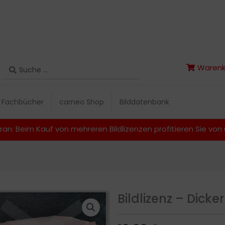
Search
Warenk
Search
Warenk
...
...
Fachbücher
carneo Shop
Bilddatenbank
Fachbücher
carneo Shop
Bilddatenbank
ran: Beim Kauf von mehreren Bildlizenzen profitieren Sie vo
Bildlizenz – Dicke