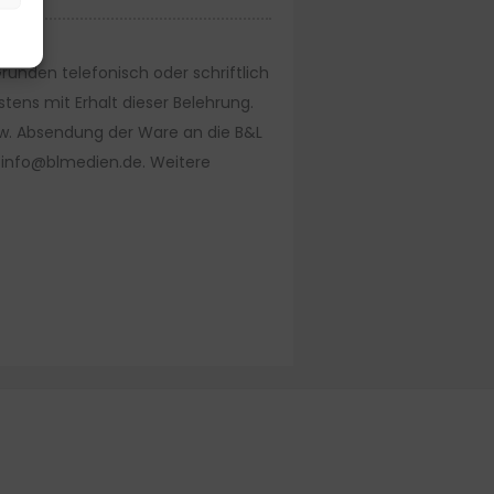
ünden telefonisch oder schriftlich
stens mit Erhalt dieser Belehrung.
bzw. Absendung der Ware an die B&L
: info@blmedien.de. Weitere