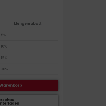
Mengenrabatt
5%
10%
15%
30%
 Warenkorb
orschau
nterladen