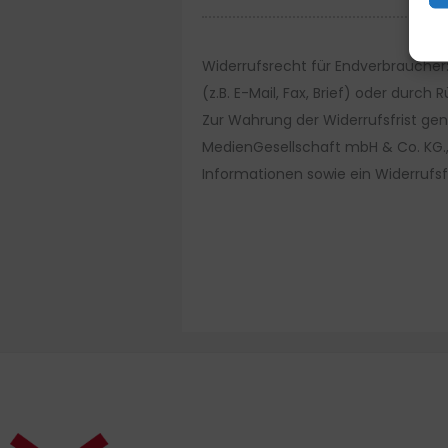
Widerrufsrecht für Endverbraucher:
(z.B. E-Mail, Fax, Brief) oder durc
Zur Wahrung der Widerrufsfrist gen
MedienGesellschaft mbH & Co. KG.,
Informationen sowie ein Widerrufs