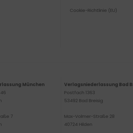
Cookie-Richtlinie (EU)
erlassung München
Verlagsniederlassung Bad B
 46
Postfach 1363
n
53492 Bad Breisig
raße 7
Max-Volmer-Straße 28
n
40724 Hilden