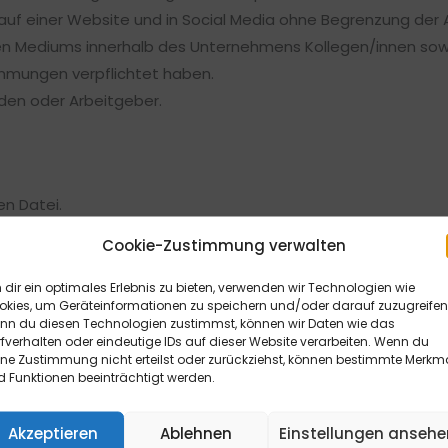
uf einer Website und in Social Media ohne Begrenzung der A
 Mediums innerhalb des Unternehmens Kollegen/innen sowie 
immungen verpflichtet haben.
den oder Arbeitgeber.
n Datei.
rere Arbeitgebende oder Kundinnen/Kunden, sofern nicht jew
Cookie-Zustimmung verwalten
dir ein optimales Erlebnis zu bieten, verwenden wir Technologien wie
okies, um Geräteinformationen zu speichern und/oder darauf zuzugreifen
nn du diesen Technologien zustimmst, können wir Daten wie das
fverhalten oder eindeutige IDs auf dieser Website verarbeiten. Wenn du
ine Zustimmung nicht erteilst oder zurückziehst, können bestimmte Merkm
ichtet, das Bild bei Veröffentlichung mit dem folgendem Co
 Funktionen beeinträchtigt werden.
mbH & Co. KG
Akzeptieren
Ablehnen
Einstellungen ansehe