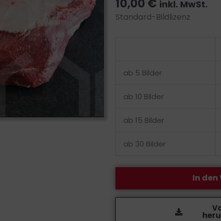
10,00
€
inkl. MwSt.
Standard-Bildlizenz
Bildlizenz
-
Dicker
ab 5 Bilder
Bug
Menge
ab 10 Bilder
ab 15 Bilder
ab 30 Bilder
In den
V
heru