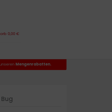
orb
0,00 €
orb
0,00 €
n unseren
Mengenrabatten.
r Bug