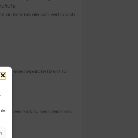
ufrufe.
an Externe, die sich vertraglich
eils eine separate Lizenz für
.
ale
pyrightvermerk zu kennzeichnen:
n