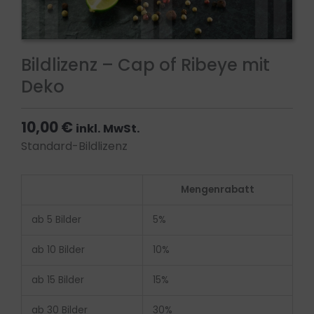
Bildlizenz – Cap of Ribeye mit
Deko
10,00
€
inkl. MwSt.
Standard-Bildlizenz
Bildlizenz
Mengenrabatt
-
Cap
ab 5 Bilder
5%
of
Ribeye
ab 10 Bilder
10%
mit
ab 15 Bilder
15%
Deko
Menge
ab 30 Bilder
30%