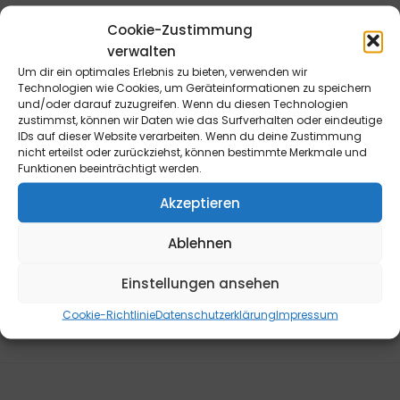
Cookie-Zustimmung
verwalten
Widerrufsrecht für Endverbraucher: Die Bestellung kann
Um dir ein optimales Erlebnis zu bieten, verwenden wir
innerhalb von 14 Tagen ohne Angabe von Gründen
Technologien wie Cookies, um Geräteinformationen zu speichern
und/oder darauf zuzugreifen. Wenn du diesen Technologien
telefonisch oder schriftlich (z.B. E-Mail, Fax, Brief) oder
zustimmst, können wir Daten wie das Surfverhalten oder eindeutige
durch Rücksendung der Ware widerrufen werden. Die
IDs auf dieser Website verarbeiten. Wenn du deine Zustimmung
Frist beginnt frühestens mit Erhalt dieser Belehrung. Zur
nicht erteilst oder zurückziehst, können bestimmte Merkmale und
Funktionen beeinträchtigt werden.
Wahrung der Widerrufsfrist genügt die rechtzeitige
telefonische oder schriftliche Kündigung bzw.
Akzeptieren
Absendung der Ware an die B&L MedienGesellschaft
mbH & Co. KG., Max-Volmer-Straße 28, 40724 Hilden,
Ablehnen
Tel.: 02103/204-0, E-Mail: info@blmedien.de. Weitere
Informationen sowie ein Widerrufsformular finden Sie
Einstellungen ansehen
hier
.
Cookie-Richtlinie
Datenschutzerklärung
Impressum