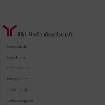
blmedien.de
blgastro.de
moproweb.de
kaeseweb.de
fleischnet.de
diehaccpapp.de