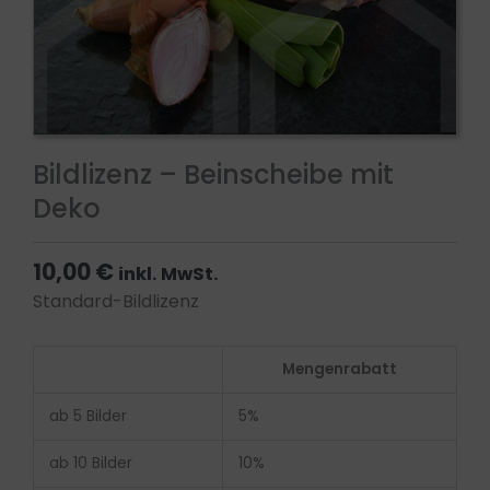
Bildlizenz – Beinscheibe mit
Deko
10,00
€
inkl. MwSt.
Standard-Bildlizenz
Bildlizenz
Mengenrabatt
-
Beinscheibe
ab 5 Bilder
5%
mit
Deko
ab 10 Bilder
10%
Menge