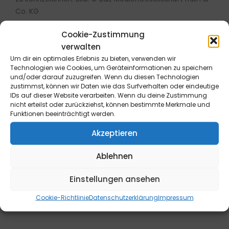
Co. KG
Cookie-Zustimmung
verwalten
Um dir ein optimales Erlebnis zu bieten, verwenden wir
Technologien wie Cookies, um Geräteinformationen zu speichern
Widerrufsrecht für Endverbraucher: Die Bestellung kann
und/oder darauf zuzugreifen. Wenn du diesen Technologien
innerhalb von 14 Tagen ohne Angabe von Gründen
zustimmst, können wir Daten wie das Surfverhalten oder eindeutige
IDs auf dieser Website verarbeiten. Wenn du deine Zustimmung
telefonisch oder schriftlich (z.B. E-Mail, Fax, Brief) oder
nicht erteilst oder zurückziehst, können bestimmte Merkmale und
durch Rücksendung der Ware widerrufen werden. Die
Funktionen beeinträchtigt werden.
Frist beginnt frühestens mit Erhalt dieser Belehrung. Zur
Akzeptieren
Wahrung der Widerrufsfrist genügt die rechtzeitige
telefonische oder schriftliche Kündigung bzw.
Ablehnen
Absendung der Ware an die B&L MedienGesellschaft
mbH & Co. KG., Max-Volmer-Straße 28, 40724 Hilden,
Einstellungen ansehen
Tel.: 02103/204-0, E-Mail: info@blmedien.de. Weitere
Informationen sowie ein Widerrufsformular finden Sie
Cookie-Richtlinie
Datenschutzerklärung
Impressum
hier
.