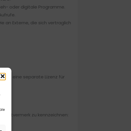
seh- oder digitale Programme.
ufrufe.
an Externe, die sich vertraglich
eils eine separate Lizenz für
.
ale
pyrightvermerk zu kennzeichnen: