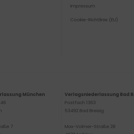
Impressum
Cookie-Richtlinie (EU)
erlassung München
Verlagsniederlassung Bad B
 46
Postfach 1363
n
53492 Bad Breisig
raße 7
Max-Volmer-Straße 28