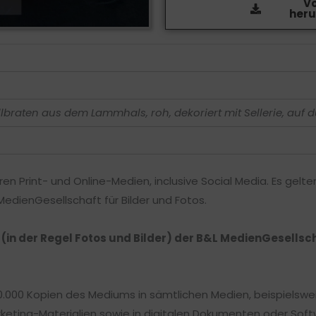
V
heru
llbraten aus dem Lammhals, roh, dekoriert mit Sellerie, auf
ren Print- und Online-Medien, inclusive Social Media. Es gelt
dienGesellschaft für Bilder und Fotos.
n (in der Regel Fotos und Bilder) der B&L MedienGesells
0.000 Kopien des Mediums in sämtlichen Medien, beispielsweis
keting-Materialien sowie in digitalen Dokumenten oder Soft