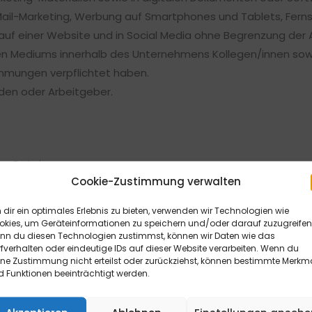
Mail-Marketing, Werbung auf Smartphones und Tablets, Fern
uf einer Website und in Social Media ohne Begrenzung der A
 Mediums innerhalb des Unternehmens Kollegen/innen sowie 
immungen verpflichtet haben.
den oder Arbeitgeber.
n Datei.
Cookie-Zustimmung verwalten
rere Arbeitgebende oder Kundinnen/Kunden, sofern nicht jew
dir ein optimales Erlebnis zu bieten, verwenden wir Technologien wie
okies, um Geräteinformationen zu speichern und/oder darauf zuzugreifen
nn du diesen Technologien zustimmst, können wir Daten wie das
fverhalten oder eindeutige IDs auf dieser Website verarbeiten. Wenn du
ine Zustimmung nicht erteilst oder zurückziehst, können bestimmte Merkm
ichtet, das Bild bei Veröffentlichung mit dem folgendem Co
 Funktionen beeinträchtigt werden.
mbH & Co. KG