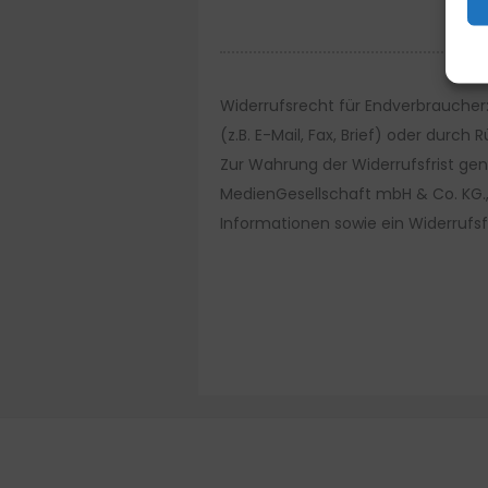
Widerrufsrecht für Endverbraucher:
(z.B. E-Mail, Fax, Brief) oder durc
Zur Wahrung der Widerrufsfrist gen
MedienGesellschaft mbH & Co. KG.,
Informationen sowie ein Widerrufs