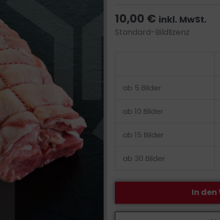
10,00
€
inkl. MwSt.
Standard-Bildlizenz
Bildlizenz
-
Rollbraten
ab 5 Bilder
aus
dem
ab 10 Bilder
Hals,
ab 15 Bilder
mit
Deko
ab 30 Bilder
Menge
In den