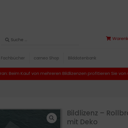
Search
Warenk
Search
Warenk
...
...
Fachbücher
carneo Shop
Bilddatenbank
Fachbücher
carneo Shop
Bilddatenbank
ran: Beim Kauf von mehreren Bildlizenzen profitieren Sie vo
Bildlizenz – Roll
mit Deko