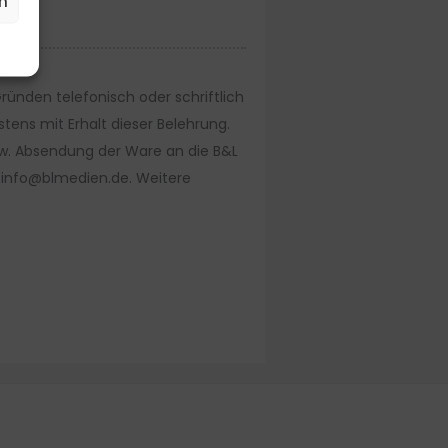
n
ünden telefonisch oder schriftlich
stens mit Erhalt dieser Belehrung.
bzw. Absendung der Ware an die B&L
: info@blmedien.de. Weitere