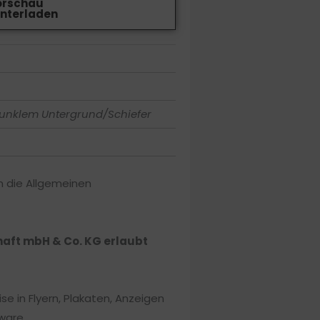
orschau
nterladen
 dunklem Untergrund/Schiefer
en die Allgemeinen
chaft mbH & Co. KG erlaubt
e in Flyern, Plakaten, Anzeigen
ware.