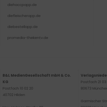
diehaccpapp.de
diefleischerapp.de
diebestellapp.de
promedia-thekentv.de
B&L MedienGesellschaft mbH & Co.
Verlagsnied
KG
Postfach 21 03
Postfach 10 02 20
80673 Münche
40702 Hilden
Garmischer St