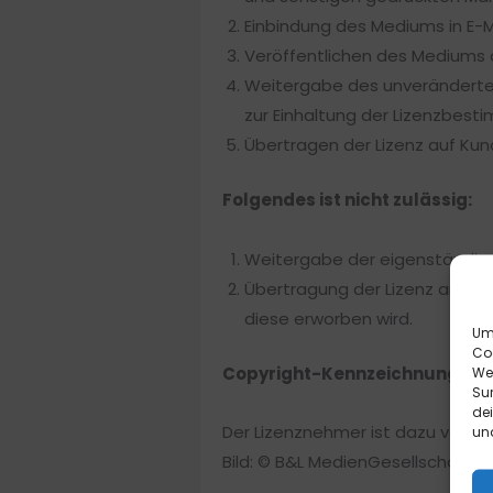
Einbindung des Mediums in E-
Veröffentlichen des Mediums a
Weitergabe des unveränderten
zur Einhaltung der Lizenzbest
Übertragen der Lizenz auf Kun
Folgendes ist nicht zulässig:
Weitergabe der eigenständige
Übertragung der Lizenz an meh
diese erworben wird.
Um 
Co
Copyright-Kennzeichnung:
We
Sur
de
Der Lizenznehmer ist dazu verpfl
und
Bild: © B&L MedienGesellschaft 