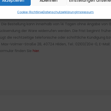
Akzeptieren
Ablehnen
Einstellungen ansehe
Cookie-Richtlinie
Datenschutzerklärung
Impressum
 Die Bestellung kann innerhalb von 14 Tagen ohne Angabe von Gr
h Rücksendung der Ware widerrufen werden. Die Frist beginnt frühe
ügt die rechtzeitige telefonische oder schriftliche Kündigung 
 Max-Volmer-Straße 28, 40724 Hilden, Tel.: 02103/204-0, E-Mail
formular finden Sie
hier
.