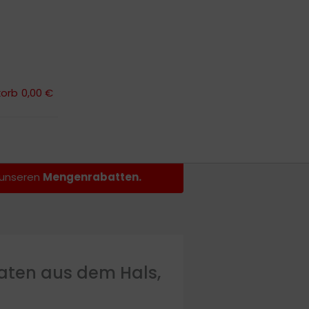
orb
0,00 €
orb
0,00 €
n unseren
Mengenrabatten.
braten aus dem Hals,