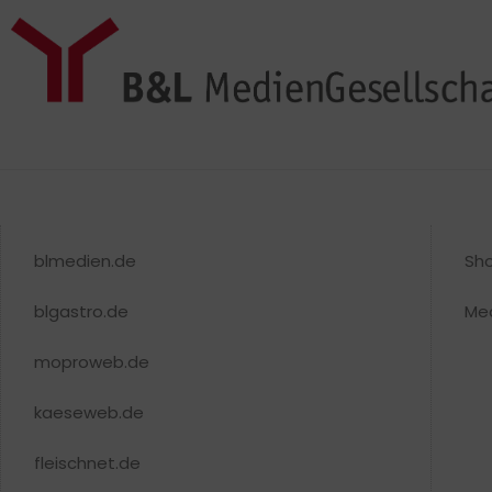
blmedien.de
Sh
blgastro.de
Me
moproweb.de
kaeseweb.de
fleischnet.de