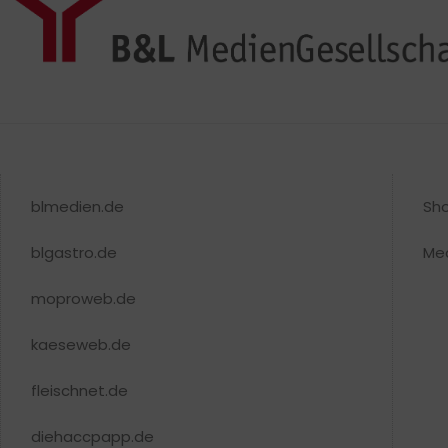
blmedien.de
Sh
blgastro.de
Me
moproweb.de
kaeseweb.de
fleischnet.de
diehaccpapp.de