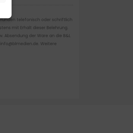
ünden telefonisch oder schriftlich
stens mit Erhalt dieser Belehrung.
bzw. Absendung der Ware an die B&L
: info@blmedien.de. Weitere