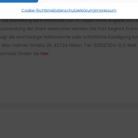
Cookie-Richtlinie
Datenschutzerklärung
Impressum
 Die Bestellung kann innerhalb von 14 Tagen ohne Angabe von Gr
h Rücksendung der Ware widerrufen werden. Die Frist beginnt frühe
ügt die rechtzeitige telefonische oder schriftliche Kündigung 
 Max-Volmer-Straße 28, 40724 Hilden, Tel.: 02103/204-0, E-Mail
formular finden Sie
hier
.