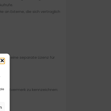
ufrufe.
an Externe, die sich vertraglich
eils eine separate Lizenz für
.
ale
pyrightvermerk zu kennzeichnen:
n