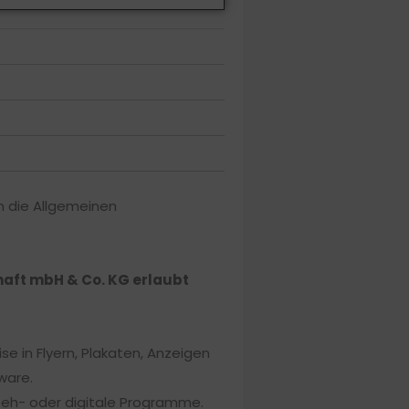
en die Allgemeinen
chaft mbH & Co. KG erlaubt
e in Flyern, Plakaten, Anzeigen
ware.
seh- oder digitale Programme.