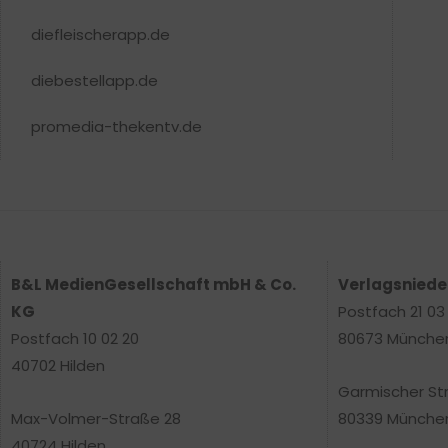
diefleischerapp.de
diebestellapp.de
promedia-thekentv.de
B&L MedienGesellschaft mbH & Co.
Verlagsnied
KG
Postfach 21 03
Postfach 10 02 20
80673 Münche
40702 Hilden
Garmischer St
Max-Volmer-Straße 28
80339 Münche
40724 Hilden