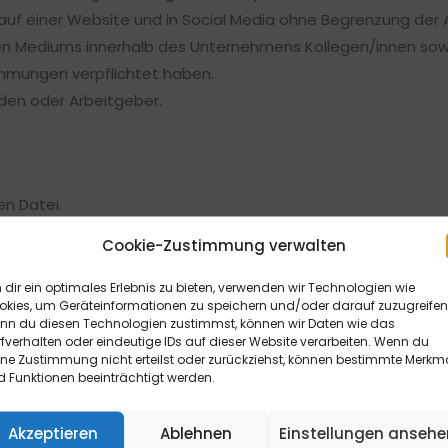
uf einer Website und in Social Media ohne Begrenzung der A
 Mediums innerhalb des Unternehmens Kollegen/innen sowie 
immungen verpflichtet haben.
den oder Arbeitgeber.
n Datei.
rere Arbeitgebende oder Kundinnen/Kunden, sofern nicht jew
Cookie-Zustimmung verwalten
dir ein optimales Erlebnis zu bieten, verwenden wir Technologien wie
okies, um Geräteinformationen zu speichern und/oder darauf zuzugreifen
nn du diesen Technologien zustimmst, können wir Daten wie das
fverhalten oder eindeutige IDs auf dieser Website verarbeiten. Wenn du
ine Zustimmung nicht erteilst oder zurückziehst, können bestimmte Merkm
ichtet, das Bild bei Veröffentlichung mit dem folgendem Co
 Funktionen beeinträchtigt werden.
mbH & Co. KG
Akzeptieren
Ablehnen
Einstellungen ansehe