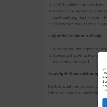
Veröffentlichen des Mediums a
Weitergabe des unveränderten
zur Einhaltung der Lizenzbest
Übertragen der Lizenz auf Kun
Folgendes ist nicht zulässig:
Weitergabe der eigenständige
Übertragung der Lizenz an meh
diese erworben wird.
Um 
Co
Copyright-Kennzeichnung:
We
Sur
de
Der Lizenznehmer ist dazu verpfl
und
Bild: © B&L MedienGesellschaft 