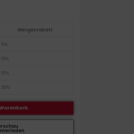
Mengenrabatt
5%
10%
15%
30%
 Warenkorb
orschau
nterladen