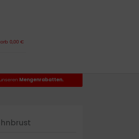
orb
0,00 €
orb
0,00 €
n unseren
Mengenrabatten.
huhnbrust