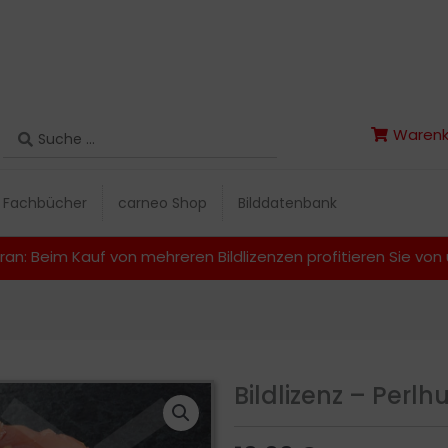
Search
Warenk
Search
Warenk
...
...
Fachbücher
carneo Shop
Bilddatenbank
Fachbücher
carneo Shop
Bilddatenbank
ran: Beim Kauf von mehreren Bildlizenzen profitieren Sie vo
Bildlizenz – Perl