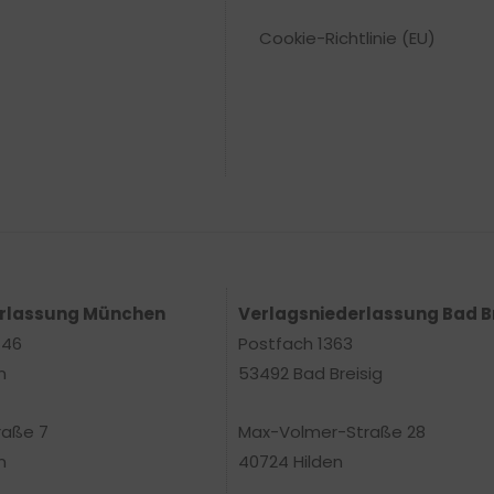
Cookie-Richtlinie (EU)
erlassung München
Verlagsniederlassung Bad B
 46
Postfach 1363
n
53492 Bad Breisig
raße 7
Max-Volmer-Straße 28
n
40724 Hilden