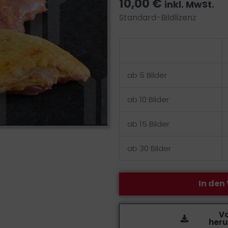
10,00
€
inkl. MwSt.
Standard-Bildlizenz
Bildlizenz
-
Perlhuhnbrust
ab 5 Bilder
Menge
ab 10 Bilder
ab 15 Bilder
ab 30 Bilder
In den
V
heru