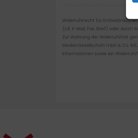
Widerrufsrecht für Endverbraucher:
(z.B. E-Mail, Fax, Brief) oder durc
Zur Wahrung der Widerrufsfrist gen
MedienGesellschaft mbH & Co. KG.,
Informationen sowie ein Widerrufs