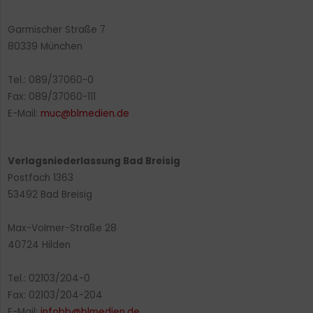
Garmischer Straße 7
80339 München
Tel.: 089/37060-0
Fax: 089/37060-111
E-Mail:
muc@blmedien.de
Verlagsniederlassung Bad Breisig
Postfach 1363
53492 Bad Breisig
Max-Volmer-Straße 28
40724 Hilden
Tel.: 02103/204-0
Fax: 02103/204-204
E-Mail:
infobb@blmedien.de