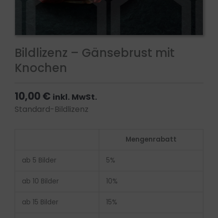
Bildlizenz – Gänsebrust mit
Knochen
10,00
€
inkl. MwSt.
Standard-Bildlizenz
Bildlizenz
Mengenrabatt
-
Gänsebrust
ab 5 Bilder
5%
mit
Knochen
ab 10 Bilder
10%
Menge
ab 15 Bilder
15%