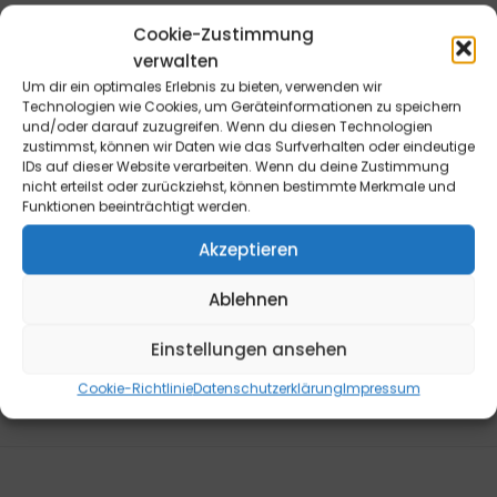
Cookie-Zustimmung
verwalten
Widerrufsrecht für Endverbraucher: Die Bestellung kann
Um dir ein optimales Erlebnis zu bieten, verwenden wir
innerhalb von 14 Tagen ohne Angabe von Gründen
Technologien wie Cookies, um Geräteinformationen zu speichern
und/oder darauf zuzugreifen. Wenn du diesen Technologien
telefonisch oder schriftlich (z.B. E-Mail, Fax, Brief) oder
zustimmst, können wir Daten wie das Surfverhalten oder eindeutige
durch Rücksendung der Ware widerrufen werden. Die
IDs auf dieser Website verarbeiten. Wenn du deine Zustimmung
Frist beginnt frühestens mit Erhalt dieser Belehrung. Zur
nicht erteilst oder zurückziehst, können bestimmte Merkmale und
Funktionen beeinträchtigt werden.
Wahrung der Widerrufsfrist genügt die rechtzeitige
telefonische oder schriftliche Kündigung bzw.
Akzeptieren
Absendung der Ware an die B&L MedienGesellschaft
mbH & Co. KG., Max-Volmer-Straße 28, 40724 Hilden,
Ablehnen
Tel.: 02103/204-0, E-Mail: info@blmedien.de. Weitere
Informationen sowie ein Widerrufsformular finden Sie
Einstellungen ansehen
hier
.
Cookie-Richtlinie
Datenschutzerklärung
Impressum